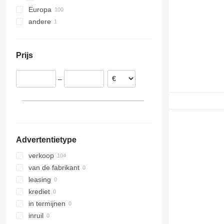
Europa
andere
Estland
Roemenië
Oekraïne
Italië
Prijs
België
Litouwen
–
Polen
Griekenland
Letland
Advertentietype
verkoop
van de fabrikant
leasing
krediet
in termijnen
inruil