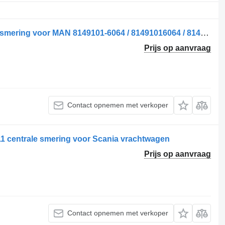
Pompa centrală de lubrifiere centrale smering voor MAN 8149101-6064 / 81491016064 / 8149102-6009 / 81491026009 / 81491016061 / 8149101-6061 / 8149101-6066 / 81491016066 vrachtwagen
Prijs op aanvraag
Contact opnemen met verkoper
11 centrale smering voor Scania vrachtwagen
Prijs op aanvraag
Contact opnemen met verkoper