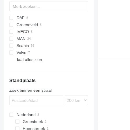
DAF
Groeneveld
XF
IVECO
MAN
Eurotech
Scania
Stralis
A-series
Actros
Premium
Volvo
TGA
P-series
laat alles zien
TGL
R-series
B-series
TGM
FH
TGS
FL
Standplaats
TGX
FM
FMX
Zoek binnen een straal
VNL
Nederland
Groesbeek
Hoensbroek