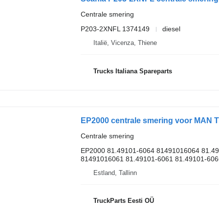
Centrale smering
P203-2XNFL 1374149
diesel
Italië, Vicenza, Thiene
Trucks Italiana Spareparts
EP2000 centrale smering voor MAN TG
Centrale smering
EP2000 81.49101-6064 81491016064 81.4
81491016061 81.49101-6061 81.49101-6066
Estland, Tallinn
TruckParts Eesti OÜ