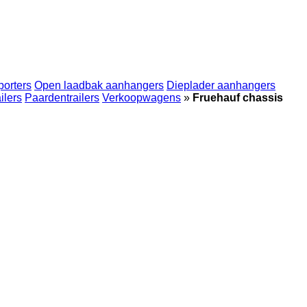
porters
Open laadbak aanhangers
Dieplader aanhangers
ilers
Paardentrailers
Verkoopwagens
»
Fruehauf chassis