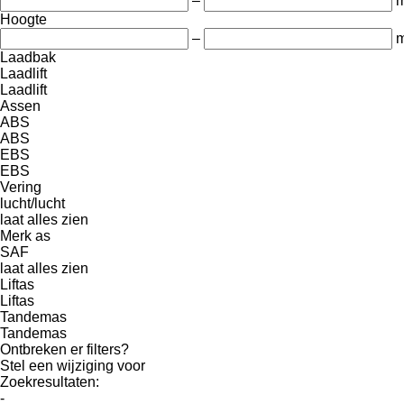
–
Hoogte
–
Laadbak
Laadlift
Laadlift
Assen
ABS
ABS
EBS
EBS
Vering
lucht/lucht
laat alles zien
Merk as
SAF
laat alles zien
Liftas
Liftas
Tandemas
Tandemas
Ontbreken er filters?
Stel een wijziging voor
Zoekresultaten:
-