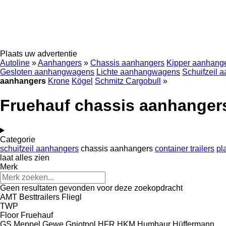
Plaats uw advertentie
Autoline
»
Aanhangers
»
Chassis aanhangers
Kipper aanhang
Gesloten aanhangwagens
Lichte aanhangwagens
Schuifzeil 
aanhangers
Krone
Kögel
Schmitz Cargobull
»
Fruehauf chassis aanhanger
Categorie
schuifzeil aanhangers
chassis aanhangers
container trailers
pl
laat alles zien
Merk
Geen resultaten gevonden voor deze zoekopdracht
AMT
Besttrailers
Fliegl
TWP
Floor
Fruehauf
GS Meppel
Gewe
Gniotpol
HFR
HKM
Humbaur
Hüffermann