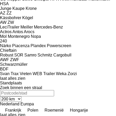
HSA
Junge
Kaupe
Krone
AZ
ZZ
Kässbohrer
Kögel
AW
ZW
LeciTrailer
Meiller
Mercedes-Benz
Actros
Antos
Arocs
Mol
Montenegro
Nopa
240
Närko
Piacenza
Plandex
Powerscreen
Chieftain
Robust
SOR
Samro
Schmitz Cargobull
AWF
ZWF
Schwarzmüller
BDF
Svan
Trax
Vreten
WEB Trailer
Weka
Zorzi
laat alles zien
Standplaats
Zoek binnen een straal
Nederland
Europa
Frankrijk
Polen
Roemenië
Hongarije
laat alles zien