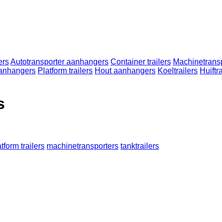
ers
Autotransporter aanhangers
Container trailers
Machinetrans
aanhangers
Platform trailers
Hout aanhangers
Koeltrailers
Huiftra
s
atform trailers
machinetransporters
tanktrailers