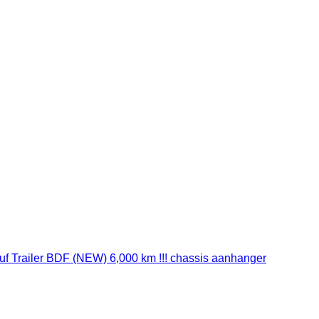
uf Trailer BDF (NEW) 6,000 km !!! chassis aanhanger