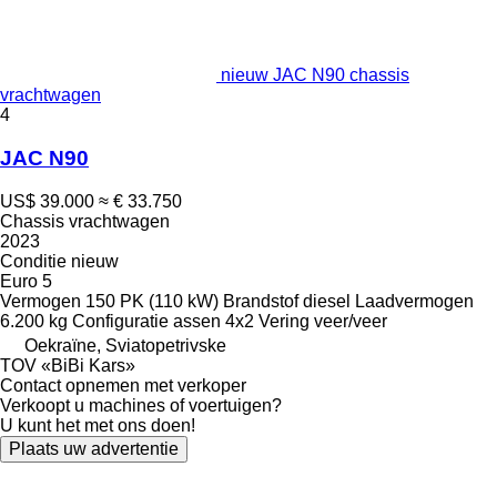
nieuw JAC N90 chassis
vrachtwagen
4
JAC N90
US$ 39.000
≈ € 33.750
Chassis vrachtwagen
2023
Conditie
nieuw
Euro 5
Vermogen
150 PK (110 kW)
Brandstof
diesel
Laadvermogen
6.200 kg
Configuratie assen
4x2
Vering
veer/veer
Oekraïne, Sviatopetrivske
TOV «BiBi Kars»
Contact opnemen met verkoper
Verkoopt u machines of voertuigen?
U kunt het met ons doen!
Plaats uw advertentie