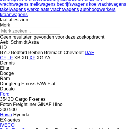
vrachtwagens
melkwagens
bedrijfswagens
koelvrachtwagens
takelwagens
werkplaats vrachtwagens
autohoogwerkers
kraanwagens
laat alles zien
Merk
Geen resultaten gevonden voor deze zoekopdracht
Aebi Schmidt
Astra
HD
BYD
Bedford
Beiben
Bremach
Chevrolet
DAF
CF
LF
XB
XD
XF
XG
YA
Dennis
Elite
Dodge
Ram
Dongfeng
Emoss
FAW
Fiat
Ducato
Ford
3542D
Cargo
F-series
Foton
Freightliner
GINAF
Hino
300
500
Howo
Hyundai
EX-series
IVECO