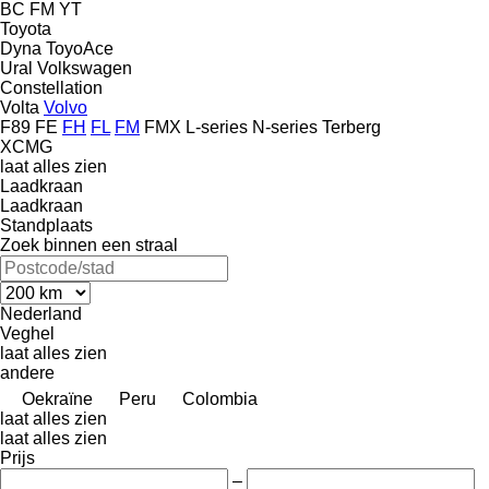
BC
FM
YT
Toyota
Dyna
ToyoAce
Ural
Volkswagen
Constellation
Volta
Volvo
F89
FE
FH
FL
FM
FMX
L-series
N-series
Terberg
XCMG
laat alles zien
Laadkraan
Laadkraan
Standplaats
Zoek binnen een straal
Nederland
Veghel
laat alles zien
andere
Oekraïne
Peru
Colombia
laat alles zien
laat alles zien
Prijs
–