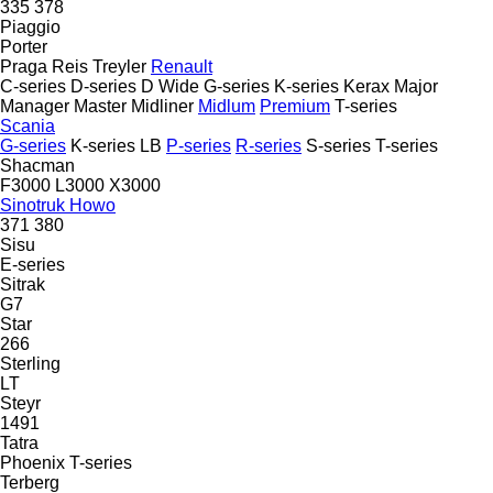
335
378
Piaggio
Porter
Praga
Reis Treyler
Renault
C-series
D-series
D Wide
G-series
K-series
Kerax
Major
Manager
Master
Midliner
Midlum
Premium
T-series
Scania
G-series
K-series
LB
P-series
R-series
S-series
T-series
Shacman
F3000
L3000
X3000
Sinotruk Howo
371
380
Sisu
E-series
Sitrak
G7
Star
266
Sterling
LT
Steyr
1491
Tatra
Phoenix
T-series
Terberg