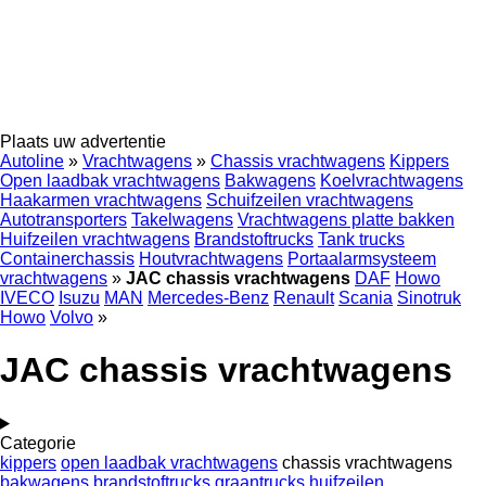
Plaats uw advertentie
Autoline
»
Vrachtwagens
»
Chassis vrachtwagens
Kippers
Open laadbak vrachtwagens
Bakwagens
Koelvrachtwagens
Haakarmen vrachtwagens
Schuifzeilen vrachtwagens
Autotransporters
Takelwagens
Vrachtwagens platte bakken
Huifzeilen vrachtwagens
Brandstoftrucks
Tank trucks
Containerchassis
Houtvrachtwagens
Portaalarmsysteem
vrachtwagens
»
JAC chassis vrachtwagens
DAF
Howo
IVECO
Isuzu
MAN
Mercedes-Benz
Renault
Scania
Sinotruk
Howo
Volvo
»
JAC chassis vrachtwagens
Categorie
kippers
open laadbak vrachtwagens
chassis vrachtwagens
bakwagens
brandstoftrucks
graantrucks
huifzeilen