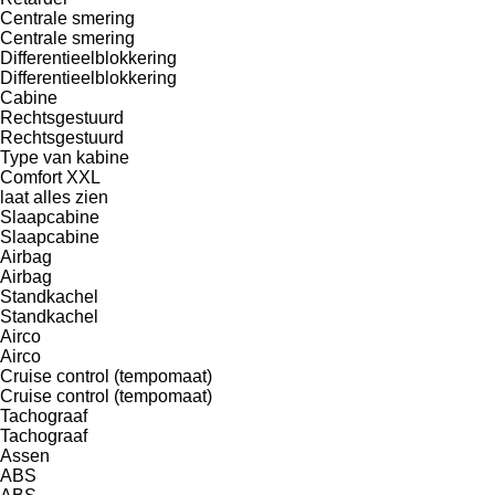
Centrale smering
Centrale smering
Differentieelblokkering
Differentieelblokkering
Cabine
Rechtsgestuurd
Rechtsgestuurd
Type van kabine
Comfort
XXL
laat alles zien
Slaapcabine
Slaapcabine
Airbag
Airbag
Standkachel
Standkachel
Airco
Airco
Cruise control (tempomaat)
Cruise control (tempomaat)
Tachograaf
Tachograaf
Assen
ABS