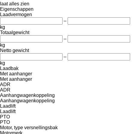
laat alles zien
Eigenschappen
Laadvermogen
–
kg
Totaalgewicht
–
kg
Netto gewicht
–
kg
Laadbak
Met aanhanger
Met aanhanger
ADR
ADR
Aanhangwagenkoppeling
Aanhangwagenkoppeling
Laadlift
Laadlift
PTO
PTO
Motor, type versnellingsbak
Motormerk