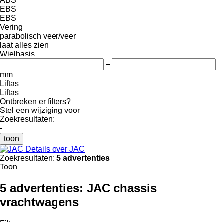
ABS
EBS
EBS
Vering
parabolisch
veer/veer
laat alles zien
Wielbasis
–
mm
Liftas
Liftas
Ontbreken er filters?
Stel een wijziging voor
Zoekresultaten:
-
toon
Details over JAC
Zoekresultaten:
5 advertenties
Toon
5 advertenties:
JAC chassis
vrachtwagens