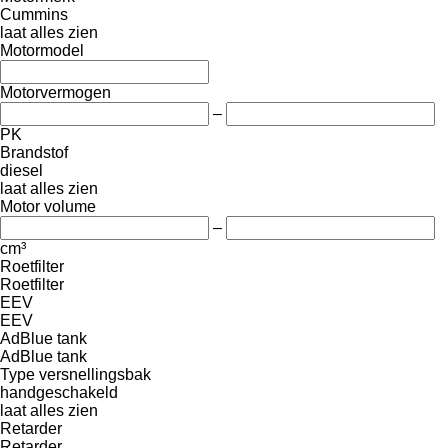
Cummins
laat alles zien
Motormodel
Motorvermogen
–
PK
Brandstof
diesel
laat alles zien
Motor volume
–
cm³
Roetfilter
Roetfilter
EEV
EEV
AdBlue tank
AdBlue tank
Type versnellingsbak
handgeschakeld
laat alles zien
Retarder
Retarder