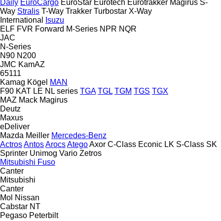
Daily
EuroCargo
EuroStar
Eurotech
Eurotrakker
Magirus
S-
Way
Stralis
T-Way
Trakker
Turbostar
X-Way
International
Isuzu
ELF
FVR
Forward
M-Series
NPR
NQR
JAC
N-Series
N90
N200
JMC
KamAZ
65111
Kamag
Kögel
MAN
F90
KAT
LE
NL series
TGA
TGL
TGM
TGS
TGX
MAZ
Mack
Magirus
Deutz
Maxus
eDeliver
Mazda
Meiller
Mercedes-Benz
Actros
Antos
Arocs
Atego
Axor
C-Class
Econic
LK
S-Class
SK
Sprinter
Unimog
Vario
Zetros
Mitsubishi Fuso
Canter
Mitsubishi
Canter
Mol
Nissan
Cabstar
NT
Pegaso
Peterbilt