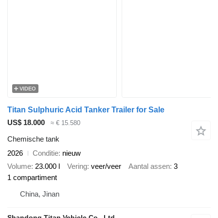
VIDEO
Titan Sulphuric Acid Tanker Trailer for Sale
US$ 18.000
≈ € 15.580
Chemische tank
2026
Conditie
nieuw
Volume
23.000 l
Vering
veer/veer
Aantal assen
3
1 compartiment
China, Jinan
Shandong Titan Vehicle Co., Ltd.