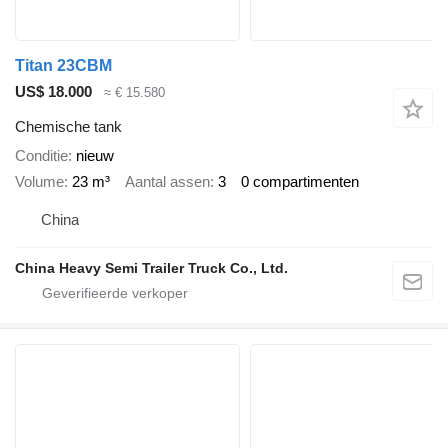
Titan 23CBM
US$ 18.000
≈ € 15.580
Chemische tank
Conditie
nieuw
Volume
23 m³
Aantal assen
3
0 compartimenten
China
China Heavy Semi Trailer Truck Co., Ltd.