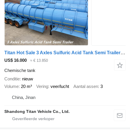
Titan Hot Sale 3 Axles Sulfuric Acid Tank Semi Trailer For DRC Congo
US$ 16.000
≈ € 13.850
Chemische tank
Conditie
nieuw
Volume
20 m³
Vering
veer/lucht
Aantal assen
3
China, Jinan
Shandong Titan Vehicle Co., Ltd.