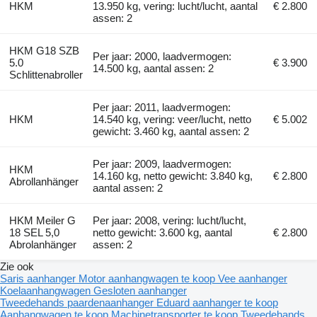
HKM
13.950 kg, vering: lucht/lucht, aantal
€ 2.800
assen: 2
HKM G18 SZB
Per jaar: 2000, laadvermogen:
5.0
€ 3.900
14.500 kg, aantal assen: 2
Schlittenabroller
Per jaar: 2011, laadvermogen:
HKM
14.540 kg, vering: veer/lucht, netto
€ 5.002
gewicht: 3.460 kg, aantal assen: 2
Per jaar: 2009, laadvermogen:
HKM
14.160 kg, netto gewicht: 3.840 kg,
€ 2.800
Abrollanhänger
aantal assen: 2
HKM Meiler G
Per jaar: 2008, vering: lucht/lucht,
18 SEL 5,0
netto gewicht: 3.600 kg, aantal
€ 2.800
Abrolanhänger
assen: 2
Zie ook
Saris aanhanger
Motor aanhangwagen te koop
Vee aanhanger
Koelaanhangwagen
Gesloten aanhanger
Tweedehands paardenaanhanger
Eduard aanhanger te koop
Aanhangwagen te koop
Machinetransporter te koop
Tweedehands