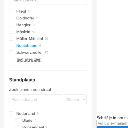
Fliegl
CarGo
PT
T 38
MAX
Goldhofer
STBZ
DTS
Hangler
TPS
STN
Möslein
TTS
STZ
GH
S-series
SD
MAC
Müller-Mitteltal
TU
T-series
Nooteboom
THT
T-series
Schwarzmüller
TTT
ASDV
RC 2100
Kaiser
laat alles zien
CHT
Standplaats
Zoek binnen een straal
Nederland
Schrijf je in om 
Bladel
Roosendaal