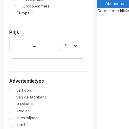
Abonneren
Groot-Ammers
Door hier te klik
Europa
Polen
Portugal
Prijs
België
–
Advertentietype
verkoop
van de fabrikant
leasing
krediet
in termijnen
inruil