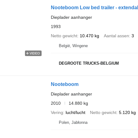
Nooteboom Low bed trailer - extenda
Dieplader aanhanger
1993
Netto gewicht
10.470 kg
Aantal assen
3
België, Wingene
VIDEO
DEGROOTE TRUCKS-BELGIUM
Nooteboom
Dieplader aanhanger
2010
14.880 kg
Vering
lucht/lucht
Netto gewicht
5.120 kg
Polen, Jabłonna