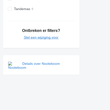
Tandemas
Ontbreken er filters?
Stel een wijziging voor
Details over Nooteboom
Prijzen voor Nooteboom dieplader aanhangers
Nooteboom