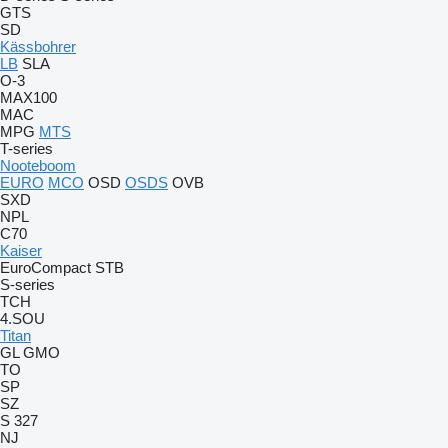
GTS
SD
Kässbohrer
LB
SLA
O-3
MAX100
MAC
MPG
MTS
T-series
Nooteboom
EURO
MCO
OSD
OSDS
OVB
SXD
NPL
C70
Kaiser
EuroCompact
STB
S-series
TCH
4.SOU
Titan
GL
GMO
TO
SP
SZ
S 327
NJ