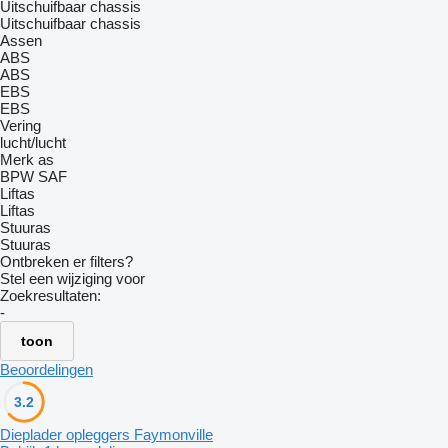
Uitschuifbaar chassis
Uitschuifbaar chassis
Assen
ABS
ABS
EBS
EBS
Vering
lucht/lucht
Merk as
BPW
SAF
Liftas
Liftas
Stuuras
Stuuras
Ontbreken er filters?
Stel een wijziging voor
Zoekresultaten:
-
toon
Beoordelingen
3.2
Dieplader opleggers Faymonville