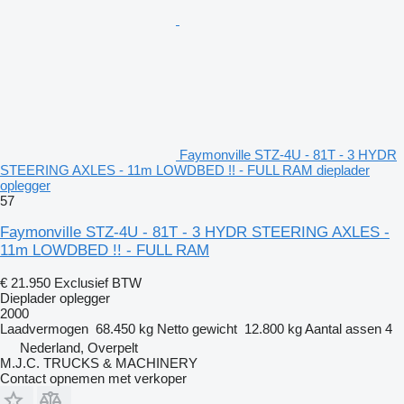
Faymonville STZ-4U - 81T - 3 HYDR
STEERING AXLES - 11m LOWDBED !! - FULL RAM dieplader
oplegger
57
Faymonville STZ-4U - 81T - 3 HYDR STEERING AXLES -
11m LOWDBED !! - FULL RAM
€ 21.950
Exclusief BTW
Dieplader oplegger
2000
Laadvermogen
68.450 kg
Netto gewicht
12.800 kg
Aantal assen
4
Nederland, Overpelt
M.J.C. TRUCKS & MACHINERY
Contact opnemen met verkoper