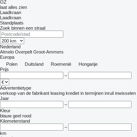
OZ
laat alles zien
Laadkraan
Laadkraan
Standplaats
Zoek binnen een straal
Nederland
Almelo
Overpelt
Groot-Ammers
Europa
Polen
Duitsland
Roemenië
Hongarije
Prijs
–
Advertentietype
verkoop
van de fabrikant
leasing
krediet
in termijnen
inruil
inwisselen
Jaar
–
Kleur
blauw
geel
rood
Kilometerstand
–
km