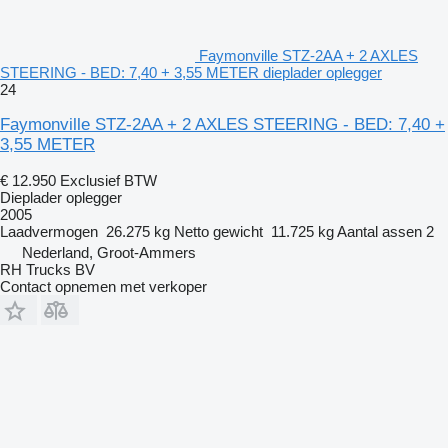
Faymonville STZ-2AA + 2 AXLES
STEERING - BED: 7,40 + 3,55 METER dieplader oplegger
24
Faymonville STZ-2AA + 2 AXLES STEERING - BED: 7,40 +
3,55 METER
€ 12.950
Exclusief BTW
Dieplader oplegger
2005
Laadvermogen
26.275 kg
Netto gewicht
11.725 kg
Aantal assen
2
Nederland, Groot-Ammers
RH Trucks BV
Contact opnemen met verkoper