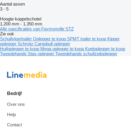
Aantal assen
3
-
5
Hoogte koppelschotel
1.200 mm
-
1.350 mm
Alle specificaties van Faymonville STZ
Zie ook
Schuifvloertrailer
Oplegger te koop
SPMT trailer te koop
Kipper
oplegger
Schmitz Cargobull oplegger
Huifoplegger te koop
Mega oplegger te koop
Koeloplegger te koop
Tweedehands Stas oplegger
Tweedehands schuifzeiloplegger
Bedrijf
Over ons
Help
Contact