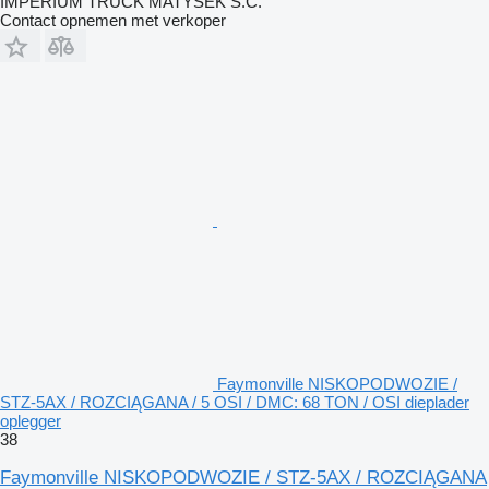
IMPERIUM TRUCK MATYSEK S.C.
Contact opnemen met verkoper
Faymonville NISKOPODWOZIE /
STZ-5AX / ROZCIĄGANA / 5 OSI / DMC: 68 TON / OSI dieplader
oplegger
38
Faymonville NISKOPODWOZIE / STZ-5AX / ROZCIĄGANA