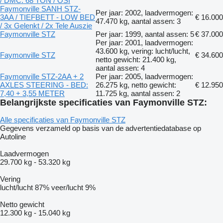
/ DMC: 68 TON / OSI
Faymonville SANH STZ-
Per jaar: 2002, laadvermogen:
3AA / TIEFBETT - LOW BED
€ 16.000
47.470 kg, aantal assen: 3
/ 3x Gelenkt / 2x Tele Auszie
Faymonville STZ
Per jaar: 1999, aantal assen: 5
€ 37.000
Per jaar: 2001, laadvermogen:
43.600 kg, vering: lucht/lucht,
Faymonville STZ
€ 34.600
netto gewicht: 21.400 kg,
aantal assen: 4
Faymonville STZ-2AA + 2
Per jaar: 2005, laadvermogen:
AXLES STEERING - BED:
26.275 kg, netto gewicht:
€ 12.950
7,40 + 3,55 METER
11.725 kg, aantal assen: 2
Belangrijkste specificaties van Faymonville STZ:
Alle specificaties van Faymonville STZ
Gegevens verzameld op basis van de advertentiedatabase op
Autoline
Laadvermogen
29.700 kg
-
53.320 kg
Vering
lucht/lucht
87%
veer/lucht
9%
Netto gewicht
12.300 kg
-
15.040 kg