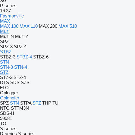
SG
P-series
19
37
Faymonville
MAX
MAX 100
MAX 110
MAX 200
MAX 510
Multi
Multi N
Multi Z
SPZ
SPZ-3
SPZ-4
STBZ
STBZ-3
STBZ-4
STBZ-6
STN
STN-3
STN-4
STZ
STZ-3
STZ-4
DTS
SDS
SZS
FLO
Oplegger
Goldhofer
SPZ
STN
STPA
STZ
THP
TU
NTG
STTM3N
SDS-H
99981
TO
S-series
D-series
S-series