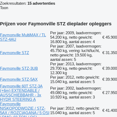
Zoekresultaten:
15 advertenties
Toon
Prijzen voor Faymonville STZ dieplader opleggers
Per jaar: 2009, laadvermogen:
Faymonville MultiMAX / TL
54.200 kg, netto gewicht:
€ 45.900
STZ-4AU
16.800 kg, aantal assen: 4
Per jaar: 2007, laadvermogen:
45.750 kg, vering: lucht/lucht,
Faymonville STZ
€ 31.350
netto gewicht: 19.500 kg,
aantal assen: 5
Per jaar: 2013, laadvermogen:
Faymonville STZ-3UB
29.700 kg, netto gewicht:
€ 39.000
12.300 kg
Per jaar: 2012, netto gewicht:
Faymonville STZ-5AX
€ 39.900
15.040 kg, aantal assen: 5
Faymonville 60T STZ-3A
Per jaar: 2002, laadvermogen:
(+6m) EXTENDABLE /
49.080 kg, netto gewicht:
€ 27.950
AUSSCHIEBBAHR - 3x
10.920 kg, aantal assen: 3
HYDR STEERING A
Faymonville
NISKOPODWOZIE / STZ-
Per jaar: 2012, netto gewicht:
€ 41.400
5AX / ROZCIĄGANA / 5 OSI
15.040 kg, aantal assen: 5