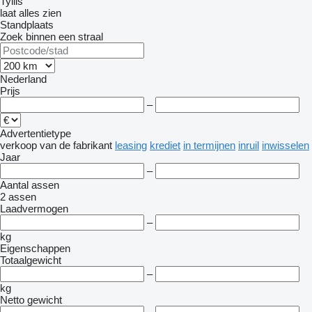
Tyllis
laat alles zien
Standplaats
Zoek binnen een straal
Nederland
Prijs
–
Advertentietype
verkoop
van de fabrikant
leasing
krediet
in termijnen
inruil
inwisselen
Jaar
–
Aantal assen
2 assen
Laadvermogen
–
kg
Eigenschappen
Totaalgewicht
–
kg
Netto gewicht