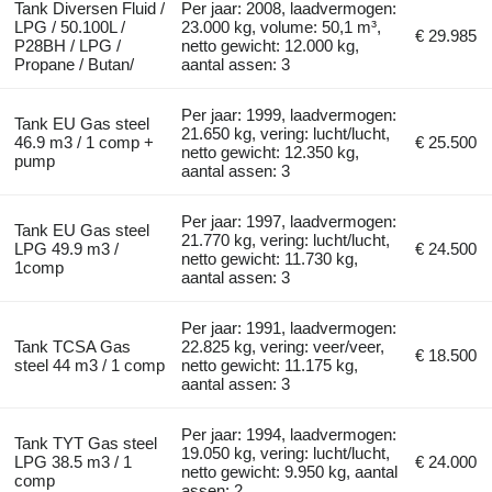
Tank Diversen Fluid /
Per jaar: 2008, laadvermogen:
LPG / 50.100L /
23.000 kg, volume: 50,1 m³,
€ 29.985
P28BH / LPG /
netto gewicht: 12.000 kg,
Propane / Butan/
aantal assen: 3
Per jaar: 1999, laadvermogen:
Tank EU Gas steel
21.650 kg, vering: lucht/lucht,
46.9 m3 / 1 comp +
€ 25.500
netto gewicht: 12.350 kg,
pump
aantal assen: 3
Per jaar: 1997, laadvermogen:
Tank EU Gas steel
21.770 kg, vering: lucht/lucht,
LPG 49.9 m3 /
€ 24.500
netto gewicht: 11.730 kg,
1comp
aantal assen: 3
Per jaar: 1991, laadvermogen:
Tank TCSA Gas
22.825 kg, vering: veer/veer,
€ 18.500
steel 44 m3 / 1 comp
netto gewicht: 11.175 kg,
aantal assen: 3
Per jaar: 1994, laadvermogen:
Tank TYT Gas steel
19.050 kg, vering: lucht/lucht,
LPG 38.5 m3 / 1
€ 24.000
netto gewicht: 9.950 kg, aantal
comp
assen: 2