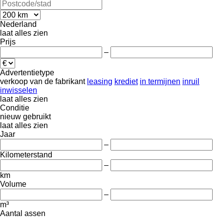
Nederland
laat alles zien
Prijs
–
Advertentietype
verkoop
van de fabrikant
leasing
krediet
in termijnen
inruil
inwisselen
laat alles zien
Conditie
nieuw
gebruikt
laat alles zien
Jaar
–
Kilometerstand
–
km
Volume
–
m³
Aantal assen