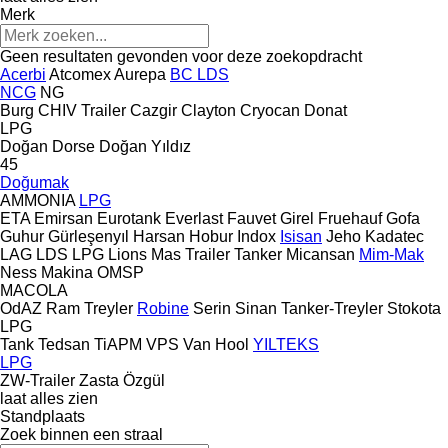
Merk
Geen resultaten gevonden voor deze zoekopdracht
Acerbi
Atcomex
Aurepa
BC LDS
NCG
NG
Burg
CHIV Trailer
Cazgir
Clayton
Cryocan
Donat
LPG
Doğan Dorse
Doğan Yıldız
45
Doğumak
AMMONIA
LPG
ETA
Emirsan
Eurotank
Everlast
Fauvet Girel
Fruehauf
Gofa
Guhur
Gürleşenyıl
Harsan
Hobur
Indox
Isisan
Jeho
Kadatec
LAG
LDS
LPG
Lions
Mas Trailer Tanker
Micansan
Mim-Mak
Ness Makina
OMSP
MACOLA
OdAZ
Ram Treyler
Robine
Serin
Sinan Tanker-Treyler
Stokota
LPG
Tank
Tedsan
TiAPM
VPS
Van Hool
YILTEKS
LPG
ZW-Trailer
Zasta
Özgül
laat alles zien
Standplaats
Zoek binnen een straal