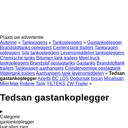
Plaats uw advertentie
Autoline
»
Tankwagens
»
Tankopleggers
»
Gastankoplegger
Brandstoftanks opleggers
Cement tank trailers
Tankwagen
opleggers
Silo tankopleggers
Levensmiddelen tankopleggers
Chemische tanks
Bitumen tank trailers
Meel truck
tankopleggers
Brandstof opslagtanks
Gastanks
Brandstoftank
trailers
Tankwagen aanhangers
Cilindervormige opslagtank
Watertank trailers
Aanhangers tank levensmiddelen
»
Tedsan
gastankoplegger
Acerbi
BC LDS
Doğumak
Isisan
Micansan
Mim-Mak
Robine
Tank
YILTEKS
ZW-Trailer
»
Tedsan gastankoplegger
Categorie
gastankoplegger
laat alles zien