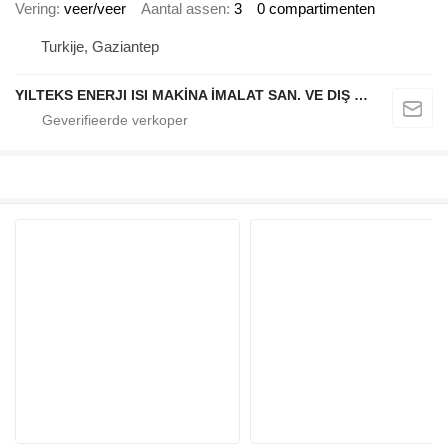
Vering
veer/veer
Aantal assen
3
0 compartimenten
Turkije, Gaziantep
YILTEKS ENERJI ISI MAKİNA İMALAT SAN. VE DIŞ TİC. LTD. ŞTİ.