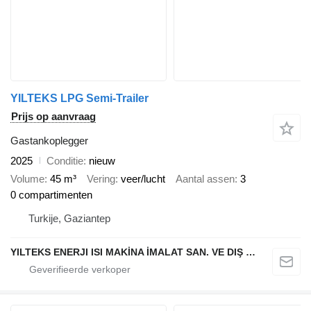
YILTEKS LPG Semi-Trailer
Prijs op aanvraag
Gastankoplegger
2025
Conditie
nieuw
Volume
45 m³
Vering
veer/lucht
Aantal assen
3
0 compartimenten
Turkije, Gaziantep
YILTEKS ENERJI ISI MAKİNA İMALAT SAN. VE DIŞ TİC. LTD. ŞTİ.