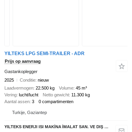
YILTEKS LPG SEMI-TRAILER - ADR
Prijs op aanvraag
Gastankoplegger
2025
Conditie
nieuw
Laadvermogen
22.500 kg
Volume
45 m³
Vering
lucht/lucht
Netto gewicht
11.300 kg
Aantal assen
3
0 compartimenten
Turkije, Gaziantep
YILTEKS ENERJI ISI MAKİNA İMALAT SAN. VE DIŞ TİC. LTD. ŞTİ.