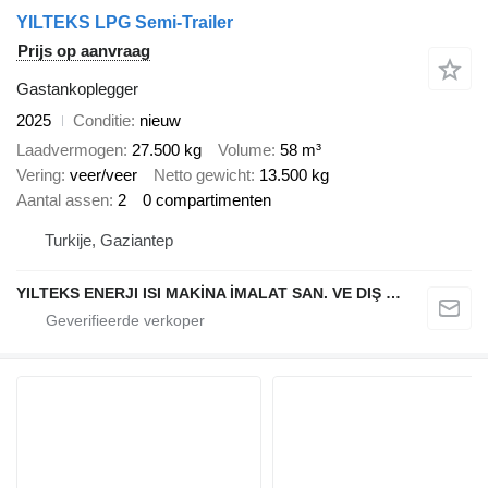
YILTEKS LPG Semi-Trailer
Prijs op aanvraag
Gastankoplegger
2025
Conditie
nieuw
Laadvermogen
27.500 kg
Volume
58 m³
Vering
veer/veer
Netto gewicht
13.500 kg
Aantal assen
2
0 compartimenten
Turkije, Gaziantep
YILTEKS ENERJI ISI MAKİNA İMALAT SAN. VE DIŞ TİC. LTD. ŞTİ.