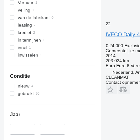
Verhuur
veiling
van de fabrikant
22
leasing
krediet
IVECO Daily 40
in termijnen
€ 24.000
Exclusi
inruil
Gemeentelijke ma
inwisselen
2014
203.024 km
Euro
Euro 6
Ver
Nederland, An
Conditie
CLEANMAT
Contact opnemen
nieuw
gebruikt
Jaar
–