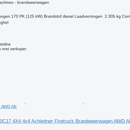
achines - brandweerwagen
mogen
170 PK (125 kW)
Brandstof
diesel
Laadvermogen
2.305 kg
Conf
eghel
utoline
 met verkoper
AWD Allr
0C17 4X4 4x4 Achleitner Firetruck Brandweerwagen AWD Al