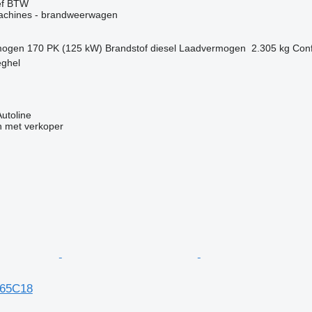
ef BTW
achines - brandweerwagen
mogen
170 PK (125 kW)
Brandstof
diesel
Laadvermogen
2.305 kg
Conf
eghel
Autoline
 met verkoper
 65C18