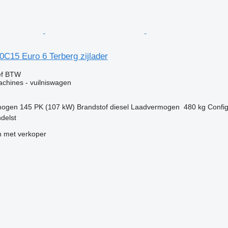
C15 Euro 6 Terberg zijlader
ef BTW
chines - vuilniswagen
mogen
145 PK (107 kW)
Brandstof
diesel
Laadvermogen
480 kg
Config
delst
 met verkoper