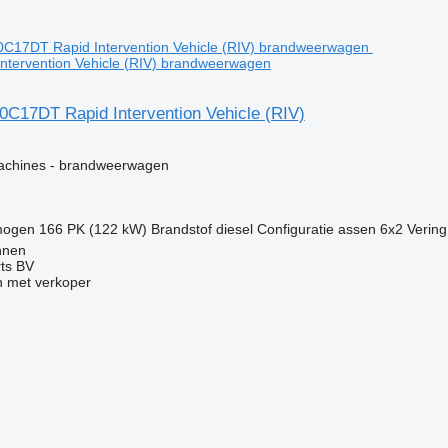
ntervention Vehicle (RIV) brandweerwagen
0C17DT Rapid Intervention Vehicle (RIV)
g
achines - brandweerwagen
mogen
166 PK (122 kW)
Brandstof
diesel
Configuratie assen
6x2
Vering
nnen
rts BV
 met verkoper