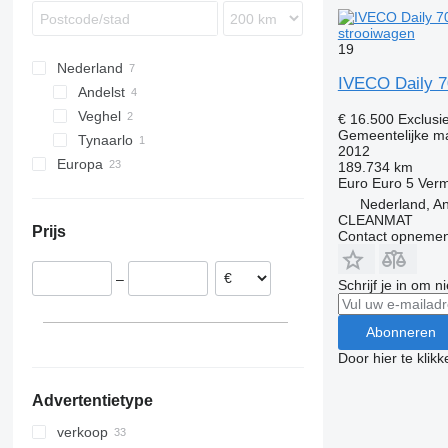
Trafic
EuroCargo ML180
strooiwagen
19
Nederland
IVECO Daily 7
Andelst
Veghel
€ 16.500
Exclusi
Gemeentelijke ma
Tynaarlo
2012
Europa
189.734 km
Euro
Euro 5
Ver
Italië
Nederland, An
Spanje
CLEANMAT
Prijs
Contact opnemen
Polen
Roemenië
–
Duitsland
Schrijf je in om 
Verenigd Koninkrijk
Tsjechië
Abonneren
Portugal
Door hier te klik
laat alles zien
Advertentietype
verkoop