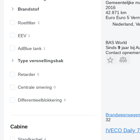
Gemeentelijke m
2016
Brandstof
42.871 km
Euro
Euro 5
Ver
Roetfilter
Nederland, V
EEV
BAS World
Sinds
9
jaar bij A
AdBlue tank
Contact opnemen
Type versnellingsbak
Retarder
Centrale smering
Differentieelblokkering
Brandweerwagen 
32
Cabine
IVECO Daily 7
Standkachel