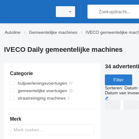
Autoline
Gemeentelijke machines
IVECO gemeentelijke mach
IVECO Daily gemeentelijke machines
34 advertent
Categorie
Filter
hulpverleningsvoertuigen
Sorteren
:
Datum 
gemeentelijke voertuigen
brandweerwagens
Datum van invoe
⬈
straatreiniging machines
ambulance
vuilniswagens
haakarmen vrachtwagens
strooiwagens
kolkenzuigers
Merk