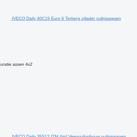
IVECO Daily 40C15 Euro 6 Terberg zijlader vuilniswagen
uratie assen
4x2
IVECO Daily 35S12 ITM 4m³ Veegvuilopbouw vuilniswagen