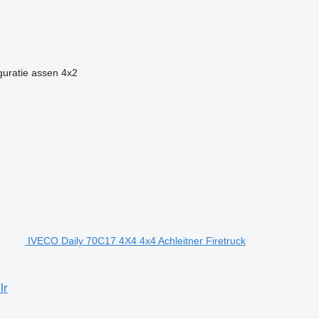
guratie assen
4x2
IVECO Daily 70C17 4X4 4x4 Achleitner Firetruck
lr