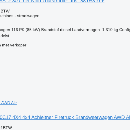
5S12 300 met Nido zoutstrooier Just 88.053 km!
f BTW
chines - strooiwagen
mogen
116 PK (85 kW)
Brandstof
diesel
Laadvermogen
1.310 kg
Confi
delst
 met verkoper
AWD Allr
0C17 4X4 4x4 Achleitner Firetruck Brandweerwagen AWD Al
ef BTW