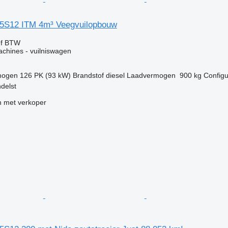
35S12 ITM 4m³ Veegvuilopbouw
ef BTW
chines - vuilniswagen
mogen
126 PK (93 kW)
Brandstof
diesel
Laadvermogen
900 kg
Configu
delst
 met verkoper