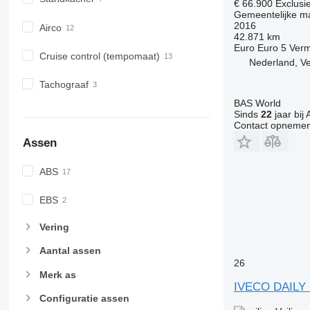
€ 66.900
Exclusi
Gemeentelijke m
2016
Airco
42.871 km
Euro
Euro 5
Ver
Cruise control (tempomaat)
Nederland, V
Tachograaf
BAS World
Sinds
22
jaar bij 
Contact opnemen
Assen
ABS
EBS
Vering
Aantal assen
26
Merk as
IVECO DAILY
Configuratie assen