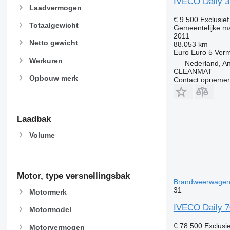
IVECO Daily 3
Laadvermogen
€ 9.500
Exclusie
Totaalgewicht
Gemeentelijke ma
2011
Netto gewicht
88.053 km
Euro
Euro 5
Ver
Werkuren
Nederland, An
CLEANMAT
Opbouw merk
Contact opnemen
Laadbak
Volume
Motor, type versnellingsbak
Brandweerwagen 
31
Motormerk
IVECO Daily 7
Motormodel
€ 78.500
Exclusi
Motorvermogen