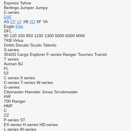
Express
Tahoe
Berlingo
Jumper
Jumpy
C-series
DAF
AS
CF
LF
XB
XD
XF
YA
Eagle
Elite
DFL
90
120
200
850
1100
1300
5000
6000
MINI
TKB
Virtus
Doblo
Ducato
Scudo
Talento
S-series
3542D
Cargo
Explorer
F-series
Ranger
Tourneo
Transit
T series
Auman
BJ
FL
53
C series
X series
C-series
T-series
W-series
G-series
Citymaster
Hamster
Jonas
Scrubmaster
HW
700
Ranger
HMF
C
ZZ
P-series
ST
EX-series
H-series
HD-series
L-series
W-series