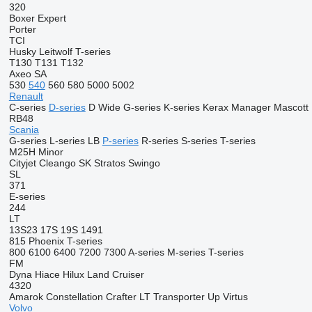
320
Boxer
Expert
Porter
TCI
Husky
Leitwolf
T-series
T130
T131
T132
Axeo
SA
530
540
560
580
5000
5002
Renault
C-series
D-series
D Wide
G-series
K-series
Kerax
Manager
Mascott
RB48
Scania
G-series
L-series
LB
P-series
R-series
S-series
T-series
M25H
Minor
Cityjet
Cleango
SK
Stratos
Swingo
SL
371
E-series
244
LT
13S23
17S
19S
1491
815
Phoenix
T-series
800
6100
6400
7200
7300
A-series
M-series
T-series
FM
Dyna
Hiace
Hilux
Land Cruiser
4320
Amarok
Constellation
Crafter
LT
Transporter
Up
Virtus
Volvo