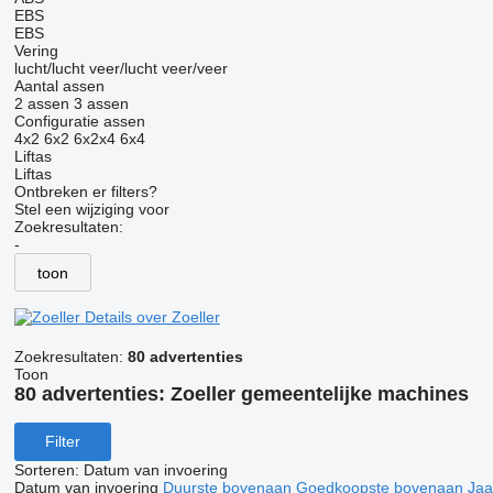
EBS
EBS
Vering
lucht/lucht
veer/lucht
veer/veer
Aantal assen
2 assen
3 assen
Configuratie assen
4x2
6x2
6x2x4
6x4
Liftas
Liftas
Ontbreken er filters?
Stel een wijziging voor
Zoekresultaten:
-
toon
Details over Zoeller
Zoekresultaten:
80 advertenties
Toon
80 advertenties:
Zoeller gemeentelijke machines
Filter
Sorteren
:
Datum van invoering
Datum van invoering
Duurste bovenaan
Goedkoopste bovenaan
Jaa