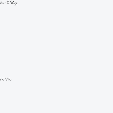
kker
X-Way
rio
Vito