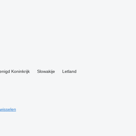
enigd Koninkrijk
Slowakije
Letland
nwisselen