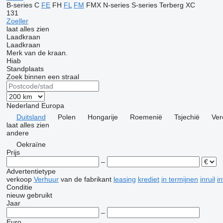
B-series
C
FE
FH
FL
FM
FMX
N-series
S-series
Terberg
XC
131
Zoeller
laat alles zien
Laadkraan
Laadkraan
Merk van de kraan.
Hiab
Standplaats
Zoek binnen een straal
Nederland
Europa
Duitsland
Polen
Hongarije
Roemenië
Tsjechië
Ver
laat alles zien
andere
Oekraïne
Prijs
–
Advertentietype
verkoop
Verhuur
van de fabrikant
leasing
krediet
in termijnen
inruil
i
Conditie
nieuw
gebruikt
Jaar
–
Euro