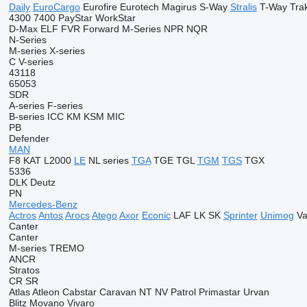
Daily
EuroCargo
Eurofire
Eurotech
Magirus
S-Way
Stralis
T-Way
Tra
4300
7400
PayStar
WorkStar
D-Max
ELF
FVR
Forward
M-Series
NPR
NQR
N-Series
M-series
X-series
C
V-series
43118
65053
SDR
A-series
F-series
B-series
ICC
KM
KSM
MIC
PB
Defender
MAN
F8
KAT
L2000
LE
NL series
TGA
TGE
TGL
TGM
TGS
TGX
5336
DLK
Deutz
PN
Mercedes-Benz
Actros
Antos
Arocs
Atego
Axor
Econic
LAF
LK
SK
Sprinter
Unimog
Va
Canter
Canter
M-series
TREMO
ANCR
Stratos
CR
SR
Atlas
Atleon
Cabstar
Caravan
NT
NV
Patrol
Primastar
Urvan
Blitz
Movano
Vivaro