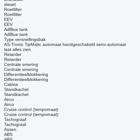
diesel
Roetfilter
Roetfilter
EEV
EEV
AdBlue tank
AdBlue tank
Type versnellingsbak
AS-Tronic
TipMatic
automaat
handgeschakeld
semi-automaat
laat alles zien
Retarder
Retarder
Centrale smering
Centrale smering
Differentieelblokkering
Differentieelblokkering
Cabine
Standkachel
Standkachel
Airco
Airco
Cruise control (tempomaat)
Cruise control (tempomaat)
Tachograaf
Tachograaf
Assen
ABS
ABS