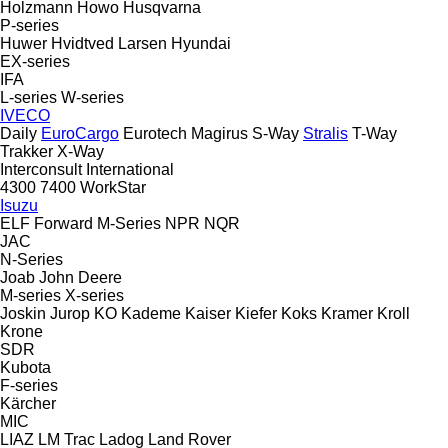
Holzmann
Howo
Husqvarna
P-series
Huwer
Hvidtved Larsen
Hyundai
EX-series
IFA
L-series
W-series
IVECO
Daily
EuroCargo
Eurotech
Magirus
S-Way
Stralis
T-Way
Trakker
X-Way
Interconsult
International
4300
7400
WorkStar
Isuzu
ELF
Forward
M-Series
NPR
NQR
JAC
N-Series
Joab
John Deere
M-series
X-series
Joskin
Jurop
KO
Kademe
Kaiser
Kiefer
Koks
Kramer
Kroll
Krone
SDR
Kubota
F-series
Kärcher
MIC
LIAZ
LM Trac
Ladog
Land Rover