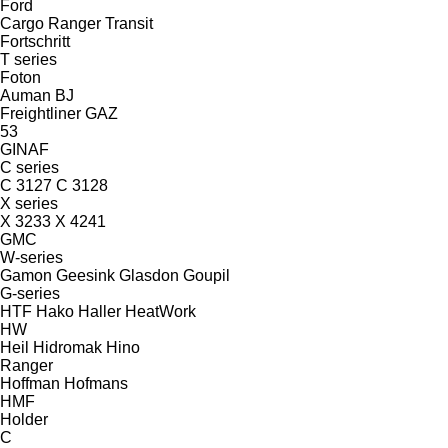
Ford
Cargo
Ranger
Transit
Fortschritt
T series
Foton
Auman
BJ
Freightliner
GAZ
53
GINAF
C series
C 3127
C 3128
X series
X 3233
X 4241
GMC
W-series
Gamon
Geesink
Glasdon
Goupil
G-series
HTF
Hako
Haller
HeatWork
HW
Heil
Hidromak
Hino
Ranger
Hoffman
Hofmans
HMF
Holder
C