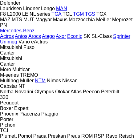
Defender
Lauridsen
Lindner
Longo
MAN
F8
L2000
LE
NL series
TGA
TGL
TGM
TGS
TGX
MAZ
MTS
MUT
Magyar
Maxus
Mazzocchia
Meiller
Meprozet
PN
Mercedes-Benz
Actros
Antos
Arocs
Atego
Axor
Econic
SK
SL-Class
Sprinter
Unimog
Vario
eActros
Mitsubishi Fuso
Canter
Mitsubishi
Canter
Moro
Multicar
M-series
TREMO
Multihog
Müller
NTM
Nimos
Nissan
Cabstar
NT
Norba
Novarini
Olympus
Otokar Atlas
Peecon
Peterbilt
320
Peugeot
Boxer
Expert
Phoenix
Piacenza
Piaggio
Porter
Pichon
TCI
Plumett
Pomot
Praga
Preskan
Preus
ROM
RSP
Ravo
Reisch