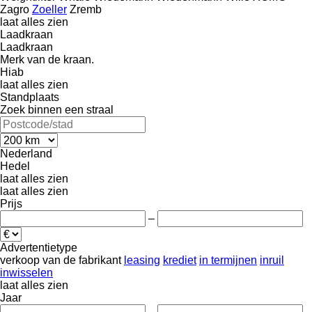
Zagro
Zoeller
Zremb
laat alles zien
Laadkraan
Laadkraan
Merk van de kraan.
Hiab
laat alles zien
Standplaats
Zoek binnen een straal
Nederland
Hedel
laat alles zien
laat alles zien
Prijs
–
Advertentietype
verkoop
van de fabrikant
leasing
krediet
in termijnen
inruil
inwisselen
laat alles zien
Jaar