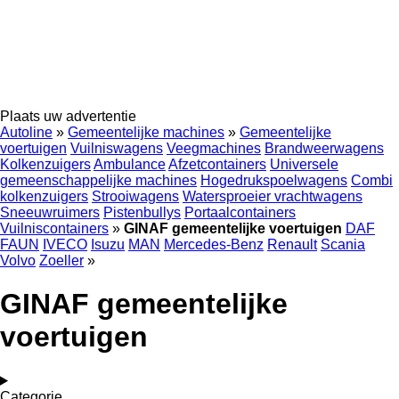
Plaats uw advertentie
Autoline
»
Gemeentelijke machines
»
Gemeentelijke
voertuigen
Vuilniswagens
Veegmachines
Brandweerwagens
Kolkenzuigers
Ambulance
Afzetcontainers
Universele
gemeenschappelijke machines
Hogedrukspoelwagens
Combi
kolkenzuigers
Strooiwagens
Watersproeier vrachtwagens
Sneeuwruimers
Pistenbullys
Portaalcontainers
Vuilniscontainers
»
GINAF gemeentelijke voertuigen
DAF
FAUN
IVECO
Isuzu
MAN
Mercedes-Benz
Renault
Scania
Volvo
Zoeller
»
GINAF gemeentelijke
voertuigen
Categorie