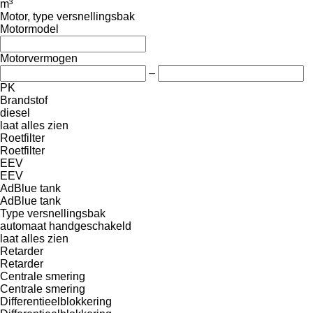
m³
Motor, type versnellingsbak
Motormodel
Motorvermogen
–
PK
Brandstof
diesel
laat alles zien
Roetfilter
Roetfilter
EEV
EEV
AdBlue tank
AdBlue tank
Type versnellingsbak
automaat
handgeschakeld
laat alles zien
Retarder
Retarder
Centrale smering
Centrale smering
Differentieelblokkering