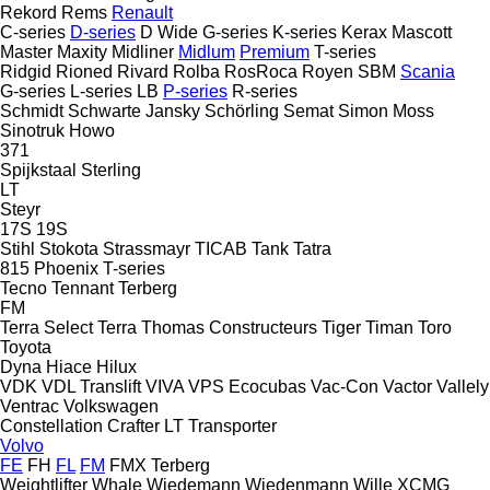
Rekord
Rems
Renault
C-series
D-series
D Wide
G-series
K-series
Kerax
Mascott
Master
Maxity
Midliner
Midlum
Premium
T-series
Ridgid
Rioned
Rivard
Rolba
RosRoca
Royen
SBM
Scania
G-series
L-series
LB
P-series
R-series
Schmidt
Schwarte Jansky
Schörling
Semat
Simon Moss
Sinotruk Howo
371
Spijkstaal
Sterling
LT
Steyr
17S
19S
Stihl
Stokota
Strassmayr
TICAB
Tank
Tatra
815
Phoenix
T-series
Tecno
Tennant
Terberg
FM
Terra Select
Terra
Thomas Constructeurs
Tiger
Timan
Toro
Toyota
Dyna
Hiace
Hilux
VDK
VDL Translift
VIVA
VPS Ecocubas
Vac-Con
Vactor
Vallely
Ventrac
Volkswagen
Constellation
Crafter
LT
Transporter
Volvo
FE
FH
FL
FM
FMX
Terberg
Weightlifter
Whale
Wiedemann
Wiedenmann
Wille
XCMG