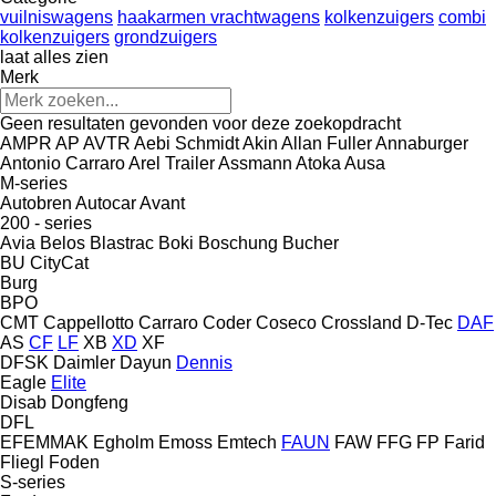
vuilniswagens
haakarmen vrachtwagens
kolkenzuigers
combi
kolkenzuigers
grondzuigers
laat alles zien
Merk
Geen resultaten gevonden voor deze zoekopdracht
AMPR
AP
AVTR
Aebi Schmidt
Akin
Allan Fuller
Annaburger
Antonio Carraro
Arel Trailer
Assmann
Atoka
Ausa
M-series
Autobren
Autocar
Avant
200 - series
Avia
Belos
Blastrac
Boki
Boschung
Bucher
BU
CityCat
Burg
BPO
CMT
Cappellotto
Carraro
Coder
Coseco
Crossland
D-Tec
DAF
AS
CF
LF
XB
XD
XF
DFSK
Daimler
Dayun
Dennis
Eagle
Elite
Disab
Dongfeng
DFL
EFEMMAK
Egholm
Emoss
Emtech
FAUN
FAW
FFG
FP
Farid
Fliegl
Foden
S-series