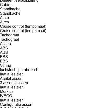
Differentieelblokkering
Cabine
Standkachel
Standkachel
Airco
Airco
Cruise control (tempomaat)
Cruise control (tempomaat)
Tachograaf
Tachograaf
Assen
ABS
ABS
EBS
EBS
Vering
lucht/lucht
parabolisch
laat alles zien
Aantal assen
3 assen
4 assen
laat alles zien
Merk as
IVECO
laat alles zien
Configuratie assen