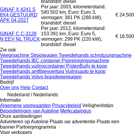
brandstof: diesel
Per jaar: 2003, kilometerstand:
GINAF X 4241 S
540.502 km, Euro: Euro 3,
8X4 GESTUURD
€ 24.500
vermogen: 381 PK (280 kW),
APK 04-2027
brandstof: diesel
Per jaar: 2012, kilometerstand:
GINAF C C-3128
153.391 km, Euro: Euro 5,
€ 16.500
N EEV NL TRUCK
vermogen: 299 PK (220 kW),
brandstof: diesel
Zie ook
Veegmachine
Strooiwagen
Tweedehands schrobzuigmachine
Tweedehands IBC container
Pijpreinigingsmachine
Tweedehands vuilniscontainer
PistenBully te koop
Tweedehands amfibievoertuig
Vuilnisauto te koop
Tweedehands Volvo brandweerwagen
Bedrijf
Over ons
Help
Contact
Nederland / Nederlands
Informatie
Algemene voorwaarden
Privacybeleid
Veiligheidstips
Beoordelingen van Autoline
Merkcatalogus
Onze aanbiedingen
Adverteren op Autoline
Plaats uw advertentie
Plaats een
banner
Partnerprogramma
Voor verkopers