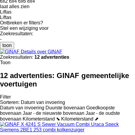
6x2
6x4
6x6
8x4
laat alles zien
Liftas
Liftas
Ontbreken er filters?
Stel een wijziging voor
Zoekresultaten:
-
toon
Details over GINAF
Zoekresultaten:
12 advertenties
Toon
12 advertenties:
GINAF gemeentelijke
voertuigen
Filter
Sorteren
:
Datum van invoering
Datum van invoering
Duurste bovenaan
Goedkoopste
bovenaan
Jaar - de nieuwste bovenaan
Jaar - de oudste
bovenaan
Kilometerstand ⬊
Kilometerstand ⬈