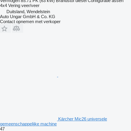
Vermogen
85.71 PK (63 kW)
Brandstof
diesel
Configuratie assen
4x4
Vering
veer/veer
Duitsland, Wendelstein
Auto Ungar GmbH & Co. KG
Contact opnemen met verkoper
Kärcher Mic26 universele
gemeenschappelijke machine
47