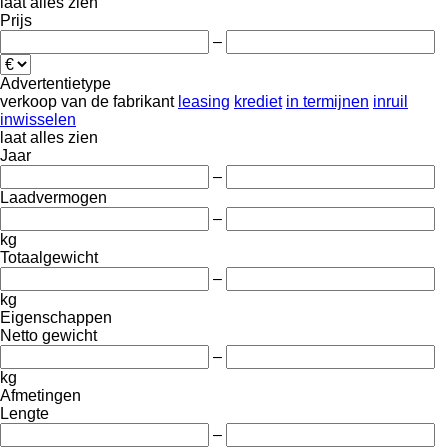
laat alles zien
Prijs
–
Advertentietype
verkoop
van de fabrikant
leasing
krediet
in termijnen
inruil
inwisselen
laat alles zien
Jaar
–
Laadvermogen
–
kg
Totaalgewicht
–
kg
Eigenschappen
Netto gewicht
–
kg
Afmetingen
Lengte
–