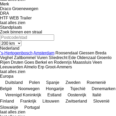
Merk
Draco
Groenewegen
DRA
HTF
WEB Trailer
laat alles zien
Standplaats
Zoek binnen een straal
Nederland
’s-Hertogenbosch
Amsterdam
Roosendaal
Giessen
Breda
Veghel
Zaltbommel
Vuren
Sliedrecht
Ede
Oldenzaal
Groenlo
Rijen
Druten
Goes
Berkel en Rodenrijs
Maassluis
Veen
Leeuwarden
Almelo
Erp
Groot-Ammers
laat alles zien
Europa
Duitsland
Polen
Spanje
Zweden
Roemenië
België
Noorwegen
Hongarije
Tsjechië
Denemarken
Verenigd Koninkrijk
Estland
Oostenrijk
Italië
Finland
Frankrijk
Litouwen
Zwitserland
Slovenië
Slowakije
Portugal
laat alles zien