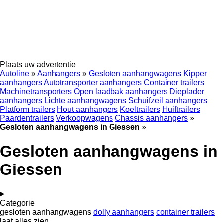
Plaats uw advertentie
Autoline
»
Aanhangers
»
Gesloten aanhangwagens
Kipper
aanhangers
Autotransporter aanhangers
Container trailers
Machinetransporters
Open laadbak aanhangers
Dieplader
aanhangers
Lichte aanhangwagens
Schuifzeil aanhangers
Platform trailers
Hout aanhangers
Koeltrailers
Huiftrailers
Paardentrailers
Verkoopwagens
Chassis aanhangers
»
Gesloten aanhangwagens in Giessen
»
Gesloten aanhangwagens in
Giessen
Categorie
gesloten aanhangwagens
dolly aanhangers
container trailers
laat alles zien