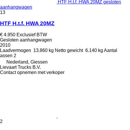
HTF H.t.f. HWA 20MZ gesloten
aanhangwagen
13
HTF H.t.f. HWA 20MZ
€ 4.950
Exclusief BTW
Gesloten aanhangwagen
2010
Laadvermogen
13.860 kg
Netto gewicht
6.140 kg
Aantal
assen
2
Nederland, Giessen
Lievaart Trucks B.V.
Contact opnemen met verkoper
2