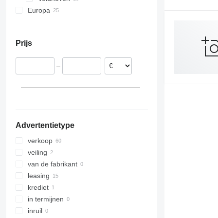
Europa
Spanje
Duitsland
Prijs
Oostenrijk
Zweden
–
Tsjechië
Verenigd Koninkrijk
Advertentietype
verkoop
veiling
van de fabrikant
leasing
krediet
in termijnen
inruil