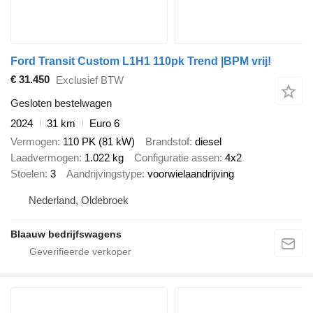
Ford Transit Custom L1H1 110pk Trend |BPM vrij!
€ 31.450
Exclusief BTW
Gesloten bestelwagen
2024
31 km
Euro 6
Vermogen
110 PK (81 kW)
Brandstof
diesel
Laadvermogen
1.022 kg
Configuratie assen
4x2
Stoelen
3
Aandrijvingstype
voorwielaandrijving
Nederland, Oldebroek
Blaauw bedrijfswagens