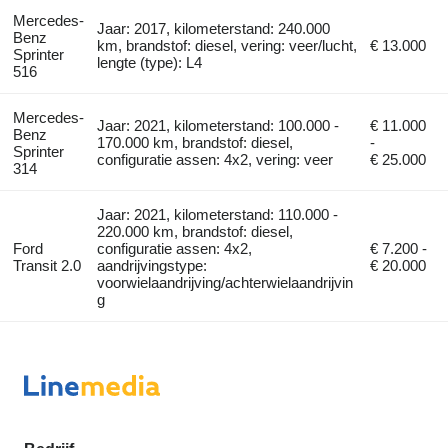
Mercedes-
Jaar: 2017, kilometerstand: 240.000
Benz
km, brandstof: diesel, vering: veer/lucht,
€ 13.000
Sprinter
lengte (type): L4
516
Mercedes-
Jaar: 2021, kilometerstand: 100.000 -
€ 11.000
Benz
170.000 km, brandstof: diesel,
-
Sprinter
configuratie assen: 4x2, vering: veer
€ 25.000
314
Jaar: 2021, kilometerstand: 110.000 -
220.000 km, brandstof: diesel,
Ford
configuratie assen: 4x2,
€ 7.200 -
Transit 2.0
aandrijvingstype:
€ 20.000
voorwielaandrijving/achterwielaandrijvin
g