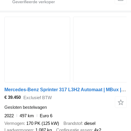
Mercedes-Benz Sprinter 317 L3H2 Automaat | MBux | NIEUW! slechts 500km
€ 39.450
Exclusief BTW
Gesloten bestelwagen
2022
497 km
Euro 6
Vermogen
170 PK (125 kW)
Brandstof
diesel
Laadvermogen
1.087 kg
Configuratie assen
4x2