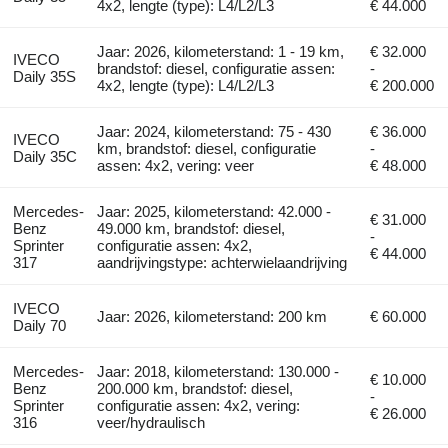
4x2, lengte (type): L4/L2/L3
€ 44.000
Jaar: 2026, kilometerstand: 1 - 19 km,
€ 32.000
IVECO
brandstof: diesel, configuratie assen:
-
Daily 35S
4x2, lengte (type): L4/L2/L3
€ 200.000
Jaar: 2024, kilometerstand: 75 - 430
€ 36.000
IVECO
km, brandstof: diesel, configuratie
-
Daily 35C
assen: 4x2, vering: veer
€ 48.000
Mercedes-
Jaar: 2025, kilometerstand: 42.000 -
€ 31.000
Benz
49.000 km, brandstof: diesel,
-
Sprinter
configuratie assen: 4x2,
€ 44.000
317
aandrijvingstype: achterwielaandrijving
IVECO
Jaar: 2026, kilometerstand: 200 km
€ 60.000
Daily 70
Mercedes-
Jaar: 2018, kilometerstand: 130.000 -
€ 10.000
Benz
200.000 km, brandstof: diesel,
-
Sprinter
configuratie assen: 4x2, vering:
€ 26.000
316
veer/hydraulisch