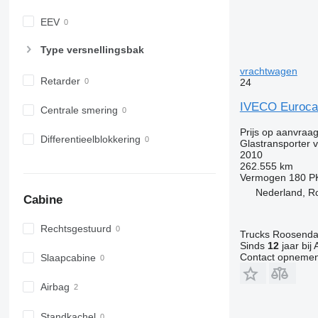
EEV
Type versnellingsbak
vrachtwagen
Retarder
24
IVECO Euroca
Centrale smering
Prijs op aanvraa
Differentieelblokkering
Glastransporter 
2010
262.555 km
Vermogen
180 P
Nederland, R
Cabine
Rechtsgestuurd
Trucks Roosendaa
Sinds
12
jaar bij 
Contact opnemen
Slaapcabine
Airbag
Standkachel