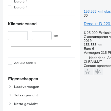
Euro 5
Euro 6
153.536 km! glas
30
Renault D 220
Kilometerstand
€ 25.000
Exclusi
–
km
Glastransporter 
2019
153.536 km
Euro 6
Vermogen
215 P
Nederland, An
CLEANMAT
AdBlue tank
Contact opnemen
Eigenschappen
Laadvermogen
Totaalgewicht
Netto gewicht