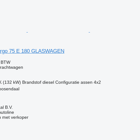
argo 75 E 180 GLASWAGEN
f BTW
vrachtwagen
K (132 kW)
Brandstof
diesel
Configuratie assen
4x2
oosendaal
l B.V.
Autoline
 met verkoper