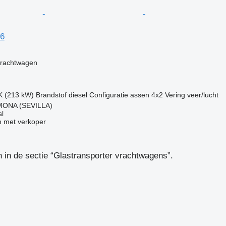
16
g
vrachtwagen
K (213 kW)
Brandstof
diesel
Configuratie assen
4x2
Vering
veer/lucht
MONA (SEVILLA)
l
 met verkoper
in de sectie “Glastransporter vrachtwagens”.