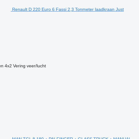
Renault D 220 Euro 6 Fassi 2,3 Tonmeter laadkraan Just
en
4x2
Vering
veer/lucht
MAN TGL 8.180 + PALFINGER + GLASS TRUCK + MANUAL