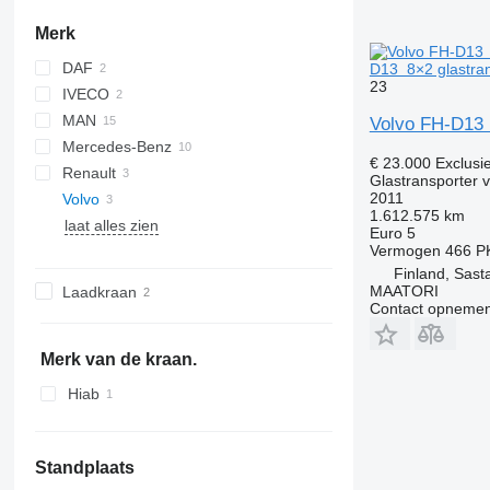
Merk
DAF
D13 8×2 glastran
23
IVECO
LF
Ducato
Ka
MAN
Transit
EuroCargo
Volvo FH-D13 
Mercedes-Benz
L2000
€ 23.000
Exclusi
Renault
TGL
Actros
Glastransporter 
2011
Volvo
TGM
Atego
D-series
Crafter
1.612.575 km
laat alles zien
TGS
Axor
Midlum
Transporter
FH
Euro 5
Vermogen
466 P
Sprinter
FL
Finland, Sast
FL 290
MAATORI
Laadkraan
Contact opnemen
Merk van de kraan.
Hiab
Standplaats