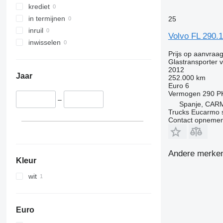
krediet
in termijnen
25
inruil
Volvo FL 290.
inwisselen
Prijs op aanvraa
Glastransporter 
2012
Jaar
252.000 km
Euro 6
Vermogen
290 P
–
Spanje, CAR
Trucks Eucarmo s
Contact opnemen
Andere merken 
Kleur
wit
Euro