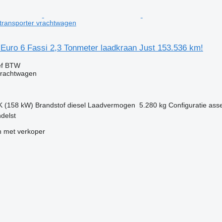
transporter vrachtwagen
 Euro 6 Fassi 2,3 Tonmeter laadkraan Just 153.536 km!
ef BTW
vrachtwagen
K (158 kW)
Brandstof
diesel
Laadvermogen
5.280 kg
Configuratie ass
delst
 met verkoper