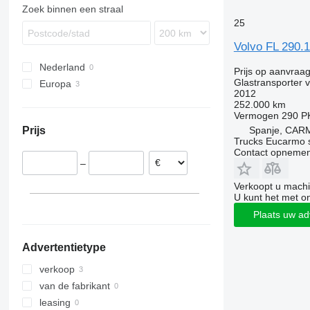
Zoek binnen een straal
25
Volvo FL 290.
Nederland
Prijs op aanvraa
Glastransporter 
Europa
2012
Spanje
252.000 km
Vermogen
290 P
Finland
Spanje, CAR
Prijs
Trucks Eucarmo s
Contact opnemen
–
Verkoopt u machi
U kunt het met o
Plaats uw ad
Advertentietype
verkoop
van de fabrikant
leasing