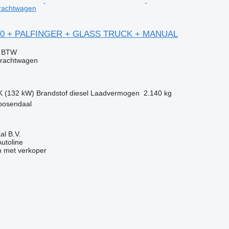
vrachtwagen
80 + PALFINGER + GLASS TRUCK + MANUAL
f BTW
vrachtwagen
K (132 kW)
Brandstof
diesel
Laadvermogen
2.140 kg
oosendaal
l B.V.
Autoline
 met verkoper