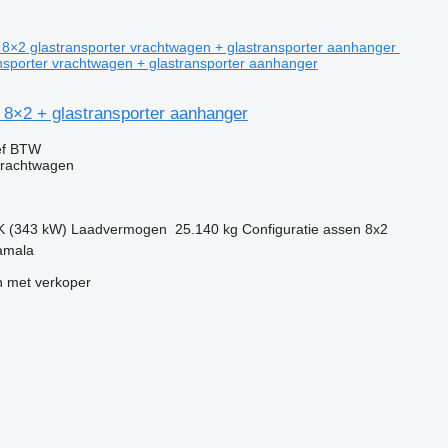
sporter vrachtwagen + glastransporter aanhanger
8×2 + glastransporter aanhanger
ef BTW
vrachtwagen
K (343 kW)
Laadvermogen
25.140 kg
Configuratie assen
8x2
amala
 met verkoper