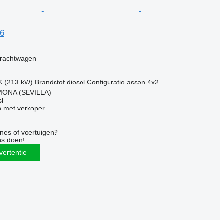
16
g
vrachtwagen
K (213 kW)
Brandstof
diesel
Configuratie assen
4x2
MONA (SEVILLA)
l
 met verkoper
nes of voertuigen?
ns doen!
vertentie