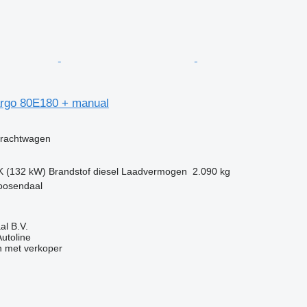
rgo 80E180 + manual
g
vrachtwagen
K (132 kW)
Brandstof
diesel
Laadvermogen
2.090 kg
oosendaal
l B.V.
Autoline
 met verkoper