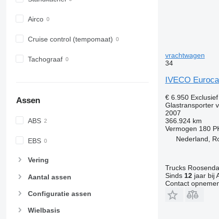
Airco
Cruise control (tempomaat)
vrachtwagen
Tachograaf
34
IVECO Euroc
€ 6.950
Exclusie
Assen
Glastransporter 
2007
366.924 km
ABS
Vermogen
180 P
Nederland, R
EBS
Vering
Trucks Roosendaa
Sinds
12
jaar bij 
Aantal assen
Contact opnemen
Configuratie assen
Wielbasis