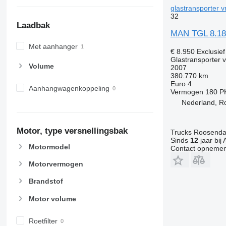
glastransporter 
32
Laadbak
MAN TGL 8.1
Met aanhanger
€ 8.950
Exclusie
Glastransporter 
Volume
2007
380.770 km
Euro 4
Aanhangwagenkoppeling
Vermogen
180 P
Nederland, R
Motor, type versnellingsbak
Trucks Roosendaa
Sinds
12
jaar bij 
Motormodel
Contact opnemen
Motorvermogen
Brandstof
Motor volume
Roetfilter