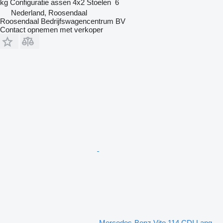
kg
Configuratie assen
4x2
Stoelen
6
Nederland, Roosendaal
Roosendaal Bedrijfswagencentrum BV
Contact opnemen met verkoper
Mercedes-Benz Vito 114 CDI Lang