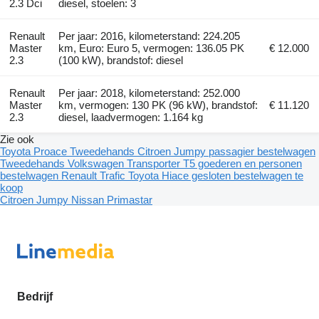
2.3 Dci
diesel, stoelen: 3
Renault
Per jaar: 2016, kilometerstand: 224.205
Master
km, Euro: Euro 5, vermogen: 136.05 PK
€ 12.000
2.3
(100 kW), brandstof: diesel
Renault
Per jaar: 2018, kilometerstand: 252.000
Master
km, vermogen: 130 PK (96 kW), brandstof:
€ 11.120
2.3
diesel, laadvermogen: 1.164 kg
Zie ook
Toyota Proace
Tweedehands Citroen Jumpy passagier bestelwagen
Tweedehands Volkswagen Transporter T5 goederen en personen
bestelwagen
Renault Trafic
Toyota Hiace gesloten bestelwagen te
koop
Citroen Jumpy
Nissan Primastar
Bedrijf