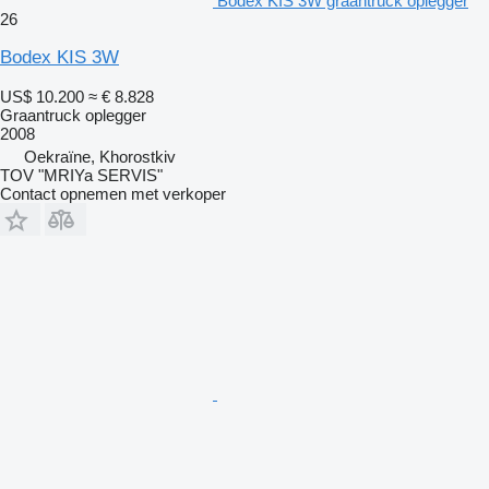
Bodex KIS 3W graantruck oplegger
26
Bodex KIS 3W
US$ 10.200
≈ € 8.828
Graantruck oplegger
2008
Oekraïne, Khorostkiv
TOV "MRIYa SERVIS"
Contact opnemen met verkoper