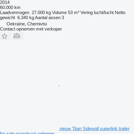
2014
60.000 km
Laadvermogen
27.000 kg
Volume
53 m³
Vering
lucht/lucht
Netto
gewicht
6.340 kg
Aantal assen
3
Oekraïne, Chernivtsi
Contact opnemen met verkoper
nieuw Titan Sidewall superlink trailer
for sale graantruck oplegger