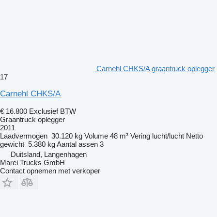
Carnehl CHKS/A graantruck oplegger
17
Carnehl CHKS/A
€ 16.800
Exclusief BTW
Graantruck oplegger
2011
Laadvermogen
30.120 kg
Volume
48 m³
Vering
lucht/lucht
Netto
gewicht
5.380 kg
Aantal assen
3
Duitsland, Langenhagen
Marei Trucks GmbH
Contact opnemen met verkoper