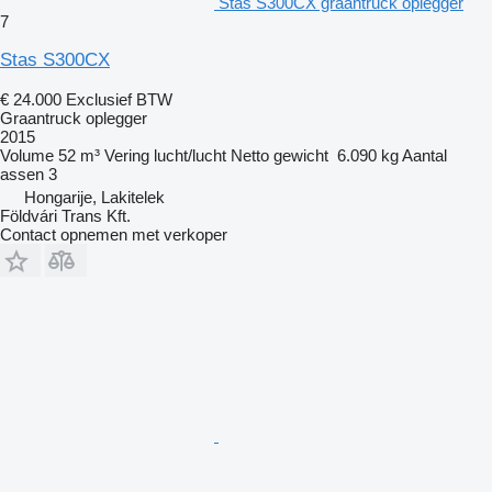
Stas S300CX graantruck oplegger
7
Stas S300CX
€ 24.000
Exclusief BTW
Graantruck oplegger
2015
Volume
52 m³
Vering
lucht/lucht
Netto gewicht
6.090 kg
Aantal
assen
3
Hongarije, Lakitelek
Földvári Trans Kft.
Contact opnemen met verkoper