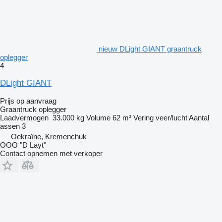
nieuw DLight GIANT graantruck
oplegger
4
DLight GIANT
Prijs op aanvraag
Graantruck oplegger
Laadvermogen
33.000 kg
Volume
62 m³
Vering
veer/lucht
Aantal
assen
3
Oekraïne, Kremenchuk
OOO "D Layt"
Contact opnemen met verkoper