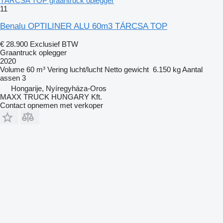
TÁRCSA TOP graantruck oplegger
11
Benalu OPTILINER ALU 60m3 TÁRCSA TOP
€ 28.900
Exclusief BTW
Graantruck oplegger
2020
Volume
60 m³
Vering
lucht/lucht
Netto gewicht
6.150 kg
Aantal
assen
3
Hongarije, Nyíregyháza-Oros
MAXX TRUCK HUNGARY Kft.
Contact opnemen met verkoper