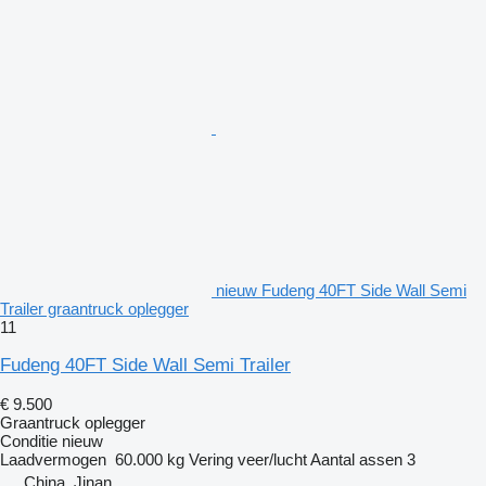
nieuw Fudeng 40FT Side Wall Semi
Trailer graantruck oplegger
11
Fudeng 40FT Side Wall Semi Trailer
€ 9.500
Graantruck oplegger
Conditie
nieuw
Laadvermogen
60.000 kg
Vering
veer/lucht
Aantal assen
3
China, Jinan