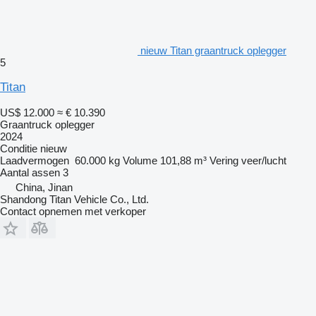
nieuw Titan graantruck oplegger
5
Titan
US$ 12.000
≈ € 10.390
Graantruck oplegger
2024
Conditie
nieuw
Laadvermogen
60.000 kg
Volume
101,88 m³
Vering
veer/lucht
Aantal assen
3
China, Jinan
Shandong Titan Vehicle Co., Ltd.
Contact opnemen met verkoper