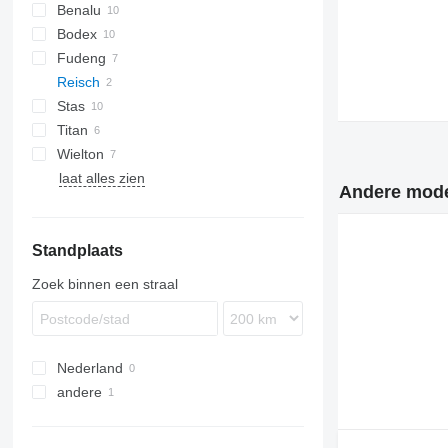
Benalu
Bodex
C-series
Fudeng
Optiliner
KIS
CHKS
DHKS
Reisch
T-series
S-series
SK
MNL
Stas
RHKS
Titan
S-series
RHKS 35
Wielton
laat alles zien
NW
Andere model
Standplaats
Zoek binnen een straal
Nederland
andere
Oekraïne