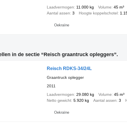
Laadvermogen
11.000 kg
Volume
45 m³
Aantal assen
3
Hoogte koppelschotel
1.1
Oekraïne
len in de sectie “Reisch graantruck opleggers”.
Reisch RDKS-34/24L
Graantruck oplegger
2011
Laadvermogen
29.080 kg
Volume
45 m³
Netto gewicht
5.920 kg
Aantal assen
3
Oekraïne