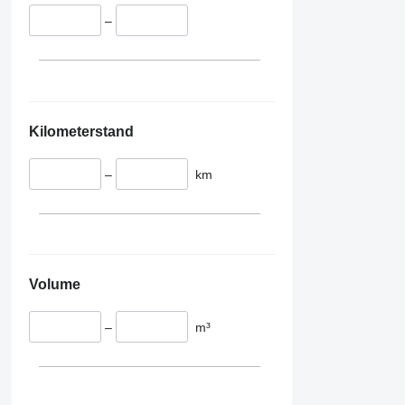
–
Kilometerstand
–
km
Volume
–
m³