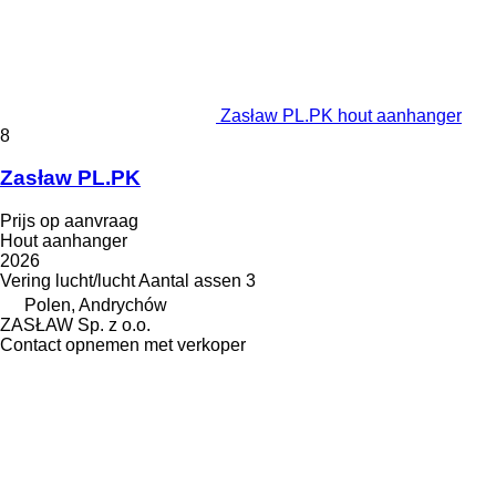
Zasław PL.PK hout aanhanger
8
Zasław PL.PK
Prijs op aanvraag
Hout aanhanger
2026
Vering
lucht/lucht
Aantal assen
3
Polen, Andrychów
ZASŁAW Sp. z o.o.
Contact opnemen met verkoper