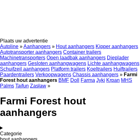
Plaats uw advertentie
Autoline
»
Aanhangers
»
Hout aanhangers
Kipper aanhangers
Autotransporter aanhangers
Container trailers
Machinetransporters
Open laadbak aanhangers
Dieplader
aanhangers
Gesloten aanhangwagens
Lichte aanhangwagens
Schuifzeil aanhangers
Platform trailers
Koeltrailers
Huiftrailers
Paardentrailers
Verkoopwagens
Chassis aanhangers
»
Farmi
Forest hout aanhangers
BMF
Doll
Farma
Jyki
Krpan
MHS
Palms
Tajfun
Zasław
»
Farmi Forest hout
aanhangers
Categorie
hout aanhangers