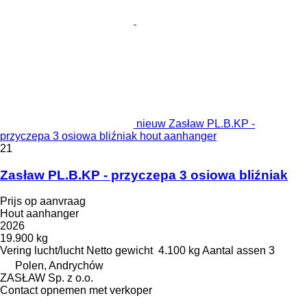
nieuw Zasław PL.B.KP -
przyczepa 3 osiowa bliźniak hout aanhanger
21
Zasław PL.B.KP - przyczepa 3 osiowa bliźniak
Prijs op aanvraag
Hout aanhanger
2026
19.900 kg
Vering
lucht/lucht
Netto gewicht
4.100 kg
Aantal assen
3
Polen, Andrychów
ZASŁAW Sp. z o.o.
Contact opnemen met verkoper