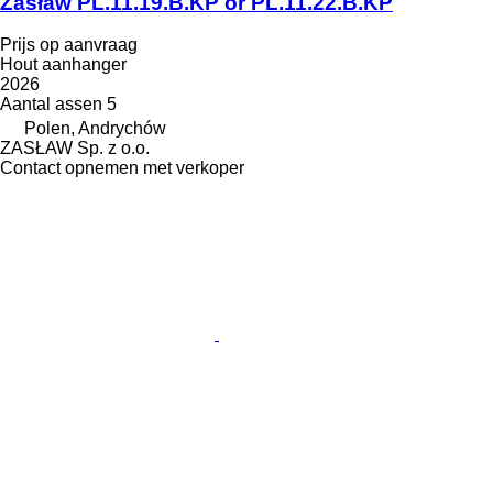
Zasław PL.11.19.B.KP or PL.11.22.B.KP
Prijs op aanvraag
Hout aanhanger
2026
Aantal assen
5
Polen, Andrychów
ZASŁAW Sp. z o.o.
Contact opnemen met verkoper