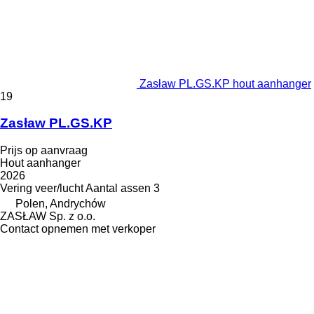
Zasław PL.GS.KP hout aanhanger
19
Zasław PL.GS.KP
Prijs op aanvraag
Hout aanhanger
2026
Vering
veer/lucht
Aantal assen
3
Polen, Andrychów
ZASŁAW Sp. z o.o.
Contact opnemen met verkoper