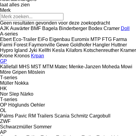
laat alles zien
Merk
Geen resultaten gevonden voor deze zoekopdracht
AJK
Auwärter
BMF
Bagela
Binderberger
Bodex
Cramer
Doll
A-series
Ebert
Eco-Trailer
EiFo
Eigenbau
Euromix MTP
FTG
Farma
Farmi Forest
Faymonville
Gewe
Goldhofer
Hangler
Huttner
Hypro
Igland
Jyki
Kellfri
Kesla
Kilafors
Kotschenreuther
Kramer
Krone
Kronos
Krpan
GP
Källefall
MHS
MST
MTM
Matec
Menke-Janzen
Moheda
Mowi
Möre Gripen
Möslein
T-series
Müller
Nokka
HK
Nor Slep
Närko
T-series
OP Höglunds
Oehler
OL
Palms
Pavic
RM Trailers
Scania
Schmitz Cargobull
ZWF
Schwarzmüller
Sommer
AP