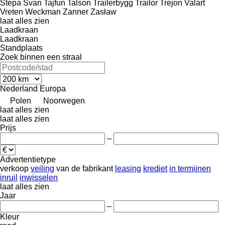
Stepa
Svan
Tajfun
Talson
Trailerbygg
Trailor
Trejon
Valart
Vreten
Weckman
Zanner
Zasław
laat alles zien
Laadkraan
Laadkraan
Standplaats
Zoek binnen een straal
Nederland
Europa
Polen
Noorwegen
laat alles zien
laat alles zien
Prijs
–
Advertentietype
verkoop
veiling
van de fabrikant
leasing
krediet
in termijnen
inruil
inwisselen
laat alles zien
Jaar
–
Kleur