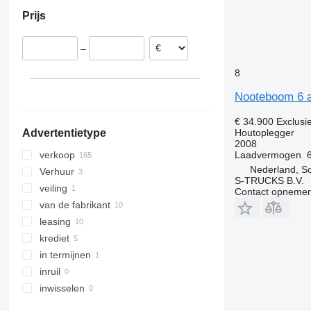
Oostenrijk
Verenigde Arabische Emiraten
Prijs
Slowakije
Frankrijk
–
Portugal
België
8
laat alles zien
Nooteboom 6 ax
€ 34.900
Exclusi
Houtoplegger
Advertentietype
2008
Laadvermogen
verkoop
Nederland, S
Verhuur
S-TRUCKS B.V.
veiling
Contact opnemen
van de fabrikant
leasing
krediet
in termijnen
inruil
inwisselen