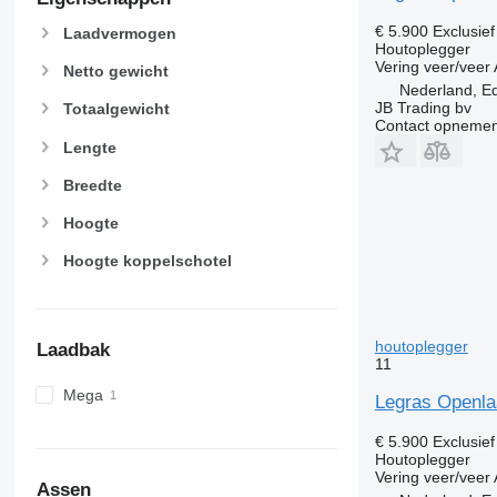
€ 5.900
Exclusie
Laadvermogen
Houtoplegger
Vering
veer/veer
Netto gewicht
Nederland, E
JB Trading bv
Totaalgewicht
Contact opnemen
Lengte
Breedte
Hoogte
Hoogte koppelschotel
houtoplegger
Laadbak
11
Mega
Legras Openla
€ 5.900
Exclusie
Houtoplegger
Vering
veer/veer
Assen