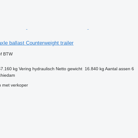
le ballast Counterweight trailer
ef BTW
67.160 kg
Vering
hydraulisch
Netto gewicht
16.840 kg
Aantal assen
6
chiedam
 met verkoper