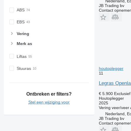
Nederland, E
JB Trading bv
ABS
Contact opnemen
EBS
Vering
Merk as
Liftas
houtoplegger
Stuuras
11
Legras Openla
€ 5.900
Exclusie
Ontbreken er filters?
Houtoplegger
Stel een wijziging voor
2025
Vering
veer/veer
Nederland, E
JB Trading bv
Contact opnemen