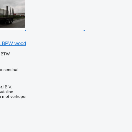
EL BPW wood
f BTW
oosendaal
l B.V.
Autoline
 met verkoper