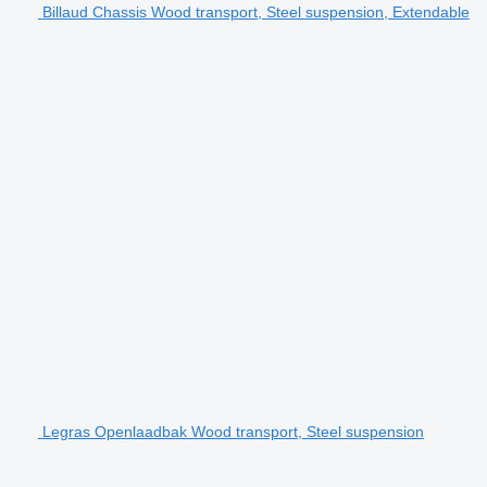
Billaud Chassis Wood transport, Steel suspension, Extendable
Legras Openlaadbak Wood transport, Steel suspension