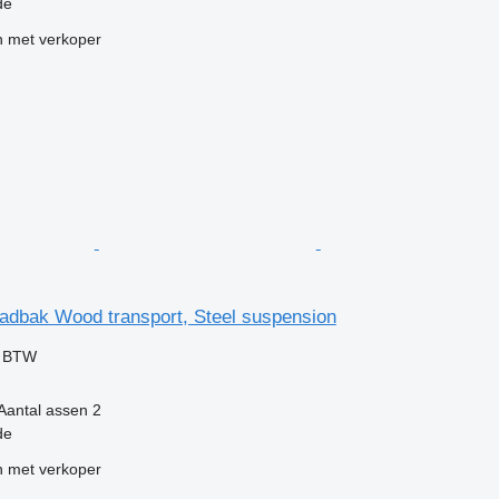
de
 met verkoper
adbak Wood transport, Steel suspension
f BTW
Aantal assen
2
de
 met verkoper