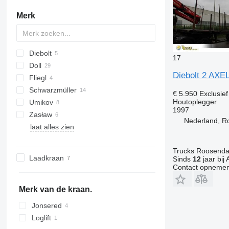
Merk
Diebolt
C-series
17
Doll
Diebolt 2 AX
Fliegl
A-series
Schwarzmüller
Logo
SDS
T-series
S-series
S-series
SN
MNL
S-series
NV
ROC
Kaiser
€ 5.950
Exclusie
Houtoplegger
Umikov
1997
Zasław
36
Nederland, R
laat alles zien
D-series
Trucks Roosendaa
Laadkraan
Sinds
12
jaar bij 
Contact opnemen
Merk van de kraan.
Jonsered
Loglift