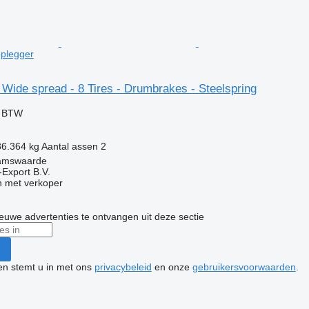
oplegger
 Wide spread - 8 Tires - Drumbrakes - Steelspring
f BTW
36.364 kg
Aantal assen
2
Lamswaarde
-Export B.V.
 met verkoper
nieuwe advertenties te ontvangen uit deze sectie
ken stemt u in met ons
privacybeleid
en onze
gebruikersvoorwaarden
.