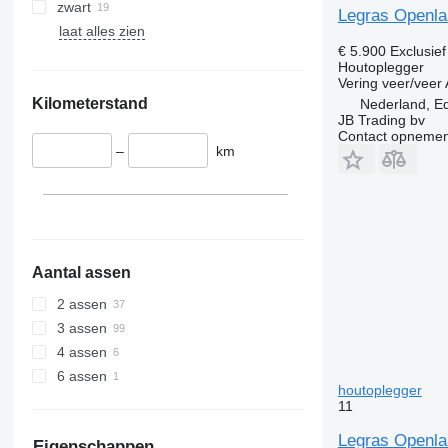
zwart
Legras Openla
laat alles zien
€ 5.900
Exclusie
Houtoplegger
Vering
veer/veer
Kilometerstand
Nederland, E
JB Trading bv
Contact opnemen
–
km
Aantal assen
2 assen
3 assen
4 assen
6 assen
houtoplegger
11
Legras Openla
Eigenschappen