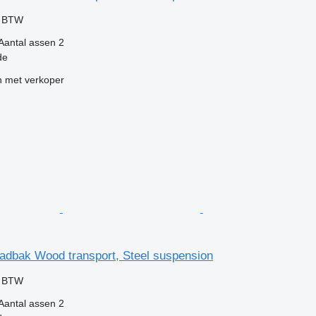
f BTW
Aantal assen
2
de
 met verkoper
adbak Wood transport, Steel suspension
f BTW
Aantal assen
2