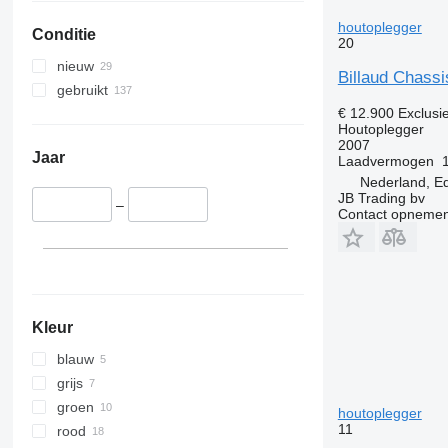
houtoplegger
Conditie
20
nieuw
Billaud Chassi
gebruikt
€ 12.900
Exclusi
Houtoplegger
2007
Jaar
Laadvermogen
Nederland, E
JB Trading bv
–
Contact opnemen
Kleur
blauw
grijs
groen
houtoplegger
11
rood