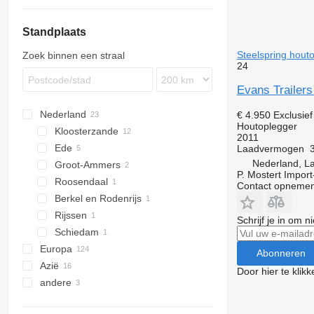
Standplaats
Steelspring hout
Zoek binnen een straal
24
Evans Trailers
Nederland
€ 4.950
Exclusie
Houtoplegger
Kloosterzande
2011
Ede
Laadvermogen
Nederland, 
Groot-Ammers
P. Mostert Import
Roosendaal
Contact opnemen
Berkel en Rodenrijs
Rijssen
Schrijf je in om 
Schiedam
Europa
Abonneren
Azië
Duitsland
Door hier te klik
andere
Polen
China
Tsjechië
Turkije
Oekraïne