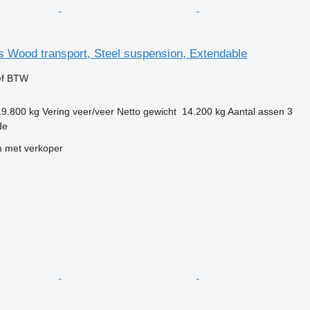
s Wood transport, Steel suspension, Extendable
ef BTW
19.800 kg
Vering
veer/veer
Netto gewicht
14.200 kg
Aantal assen
3
de
 met verkoper