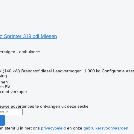
 Sprinter 319 cdi Miesen
g
ertuigen - ambulance
K (140 kW)
Brandstof
diesel
Laadvermogen
1.000 kg
Configuratie ass
ving
nnen
rts BV
 met verkoper
nieuwe advertenties te ontvangen uit deze sectie
ken stemt u in met ons
privacybeleid
en onze
gebruikersvoorwaarden
.