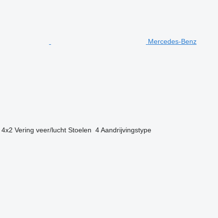
Mercedes-Benz
4x2
Vering
veer/lucht
Stoelen
4
Aandrijvingstype