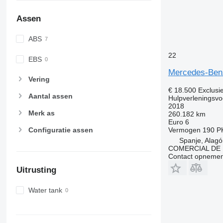
Assen
ABS
22
EBS
Mercedes-Ben
Vering
€ 18.500
Exclusi
Aantal assen
Hulpverleningsvo
2018
Merk as
260.182 km
Euro 6
Vermogen
190 P
Configuratie assen
Spanje, Alag
COMERCIAL DE 
Contact opnemen
Uitrusting
Water tank