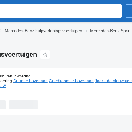
Mercedes-Benz hulpverleningsvoertuigen
Mercedes-Benz Sprinte
gsvoertuigen
um van invoering
ies:
Mercedes-Benz Sprinter 319 hulpverleningsvoertuigen
oering
Duurste bovenaan
Goedkoopste bovenaan
Jaar - de nieuwste
d ⬈