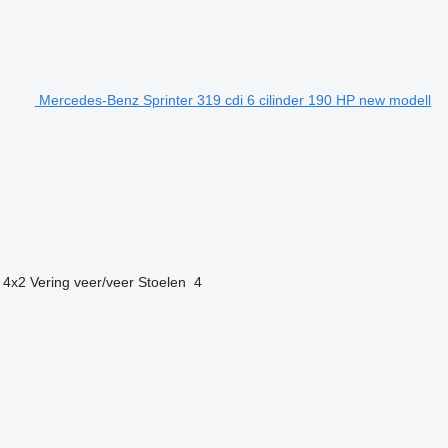
Mercedes-Benz Sprinter 319 cdi 6 cilinder 190 HP new modell
4x2
Vering
veer/veer
Stoelen
4