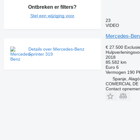
Ontbreken er filters?
Stel een wijziging voor
23
VIDEO
Mercedes-Benz
€ 27.500
Exclusi
Details over Mercedes-Benz
Hulpverleningsvo
Sprinter 319
2018
85.582 km
Euro 6
Vermogen
190 P
Spanje, Alag
COMERCIAL DE 
Contact opnemen