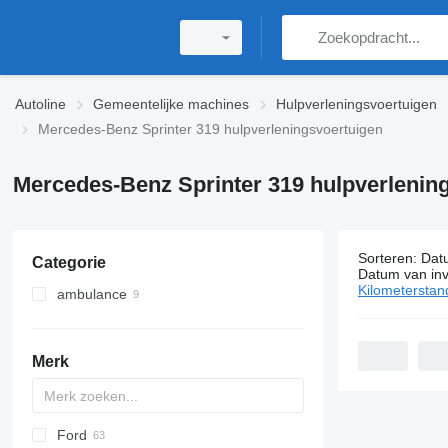
Autoline
Gemeentelijke machines
Hulpverleningsvoertuigen
Mercedes-Benz Sprinter 319 hulpverleningsvoertuigen
Mercedes-Benz Sprinter 319 hulpverlenin
Sorteren
:
Dat
Categorie
9 advertent
Datum van inv
Kilometerstan
ambulance
Merk
Ford
A series
2-Series
Express
Berlingo
C-series
AS
Doblo