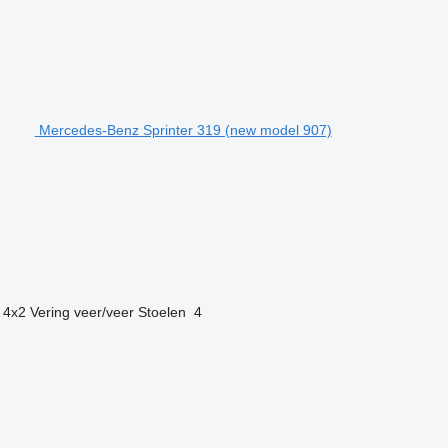
Mercedes-Benz Sprinter 319 (new model 907)
4x2
Vering
veer/veer
Stoelen
4