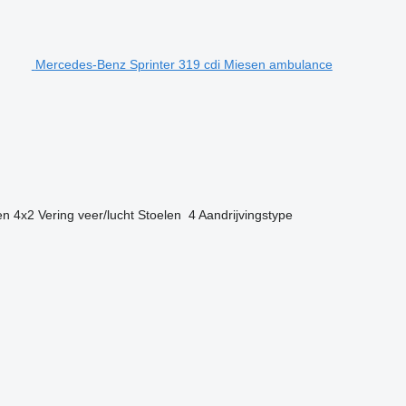
Mercedes-Benz Sprinter 319 cdi Miesen ambulance
en
4x2
Vering
veer/lucht
Stoelen
4
Aandrijvingstype