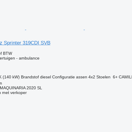
z Sprinter 319CDI SVB
ef BTW
ertuigen - ambulance
K (140 kW)
Brandstof
diesel
Configuratie assen
4x2
Stoelen
6+ CAMIL
ón
MAQUINARIA 2020 SL
 met verkoper