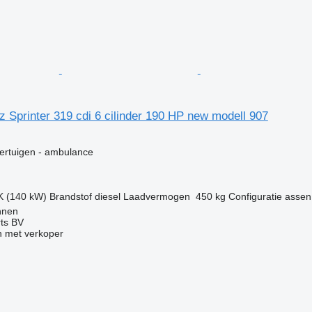
Sprinter 319 cdi 6 cilinder 190 HP new modell 907
g
ertuigen - ambulance
K (140 kW)
Brandstof
diesel
Laadvermogen
450 kg
Configuratie assen
nnen
rts BV
 met verkoper