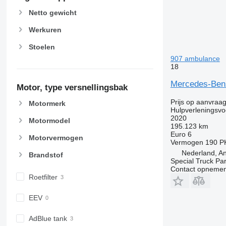
Netto gewicht
Werkuren
Stoelen
907 ambulance
18
Mercedes-Benz 
Motor, type versnellingsbak
Prijs op aanvraa
Motormerk
Hulpverleningsvo
2020
Motormodel
195.123 km
Euro 6
Motorvermogen
Vermogen
190 P
Nederland, A
Brandstof
Special Truck Pa
Contact opnemen
Roetfilter
EEV
AdBlue tank