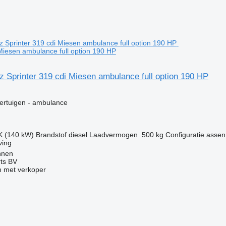
 Miesen ambulance full option 190 HP
 Sprinter 319 cdi Miesen ambulance full option 190 HP
g
ertuigen - ambulance
K (140 kW)
Brandstof
diesel
Laadvermogen
500 kg
Configuratie assen
ving
nnen
rts BV
 met verkoper