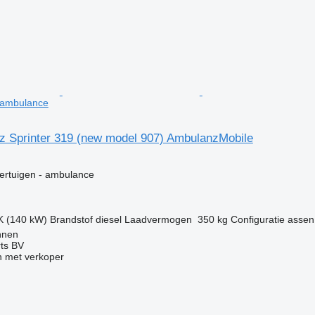
 ambulance
 Sprinter 319 (new model 907) AmbulanzMobile
g
ertuigen - ambulance
K (140 kW)
Brandstof
diesel
Laadvermogen
350 kg
Configuratie assen
nnen
rts BV
 met verkoper