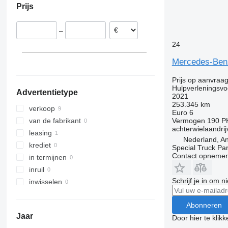
Prijs
Sprinter 413
Sprinter 416
–
Sprinter 417
24
Sprinter 419
Sprinter 516
Mercedes-Benz
Sprinter 519
Prijs op aanvraa
Hulpverleningsvo
Advertentietype
2021
253.345 km
verkoop
Euro 6
Vermogen
190 P
van de fabrikant
achterwielaandrij
leasing
Nederland, A
krediet
Special Truck Pa
Contact opnemen
in termijnen
inruil
Schrijf je in om 
inwisselen
Abonneren
Jaar
Door hier te klik