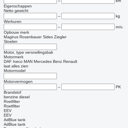
–
km
Eigenschappen
Netto gewicht
–
kg
Werkuren
–
m/u
Opbouw merk
Magirus
Rosenbauer
Sides
Ziegler
Stoelen
Motor, type versnellingsbak
Motormerk
DAF
Iveco
MAN
Mercedes Benz
Renault
laat alles zien
Motormodel
Motorvermogen
–
PK
Brandstof
benzine
diesel
Roetfilter
Roetfilter
EEV
EEV
AdBlue tank
AdBlue tank