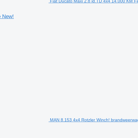
Fiat Ducato Maxi 2.8 id.TD 4x4 14.000 KM 
e New!
MAN 8.153 4x4 Rotzler Winch! brandweerw