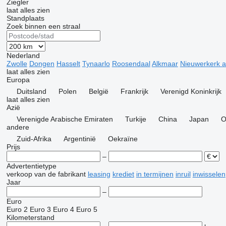
Ziegler
laat alles zien
Standplaats
Zoek binnen een straal
Nederland
Zwolle
Dongen
Hasselt
Tynaarlo
Roosendaal
Alkmaar
Nieuwerkerk a
laat alles zien
Europa
Duitsland
Polen
België
Frankrijk
Verenigd Koninkrijk
laat alles zien
Azië
Verenigde Arabische Emiraten
Turkije
China
Japan
O
andere
Zuid-Afrika
Argentinië
Oekraïne
Prijs
–
Advertentietype
verkoop
van de fabrikant
leasing
krediet
in termijnen
inruil
inwisselen
Jaar
–
Euro
Euro 2
Euro 3
Euro 4
Euro 5
Kilometerstand