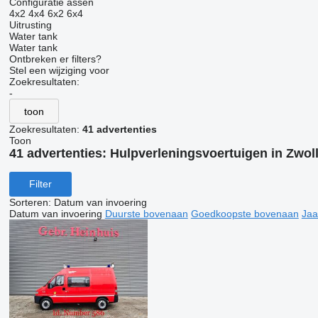
Configuratie assen
4x2
4x4
6x2
6x4
Uitrusting
Water tank
Water tank
Ontbreken er filters?
Stel een wijziging voor
Zoekresultaten:
-
toon
Zoekresultaten:
41 advertenties
Toon
41 advertenties:
Hulpverleningsvoertuigen in Zwol
Filter
Sorteren
:
Datum van invoering
Datum van invoering
Duurste bovenaan
Goedkoopste bovenaan
Jaa