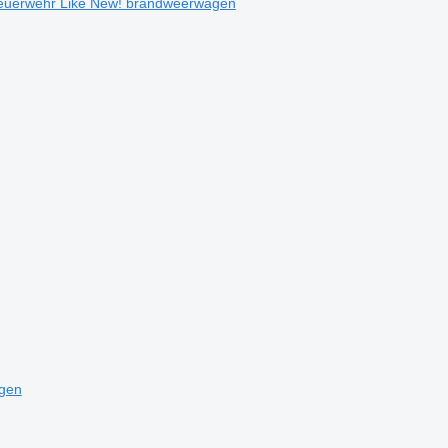
Feuerwehr Like New! brandweerwagen
agen