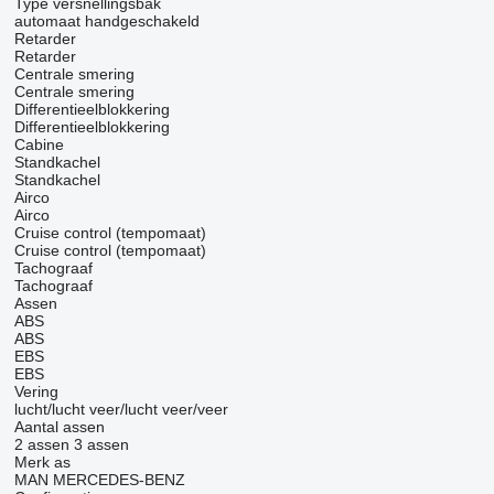
Type versnellingsbak
automaat
handgeschakeld
Retarder
Retarder
Centrale smering
Centrale smering
Differentieelblokkering
Differentieelblokkering
Cabine
Standkachel
Standkachel
Airco
Airco
Cruise control (tempomaat)
Cruise control (tempomaat)
Tachograaf
Tachograaf
Assen
ABS
ABS
EBS
EBS
Vering
lucht/lucht
veer/lucht
veer/veer
Aantal assen
2 assen
3 assen
Merk as
MAN
MERCEDES-BENZ