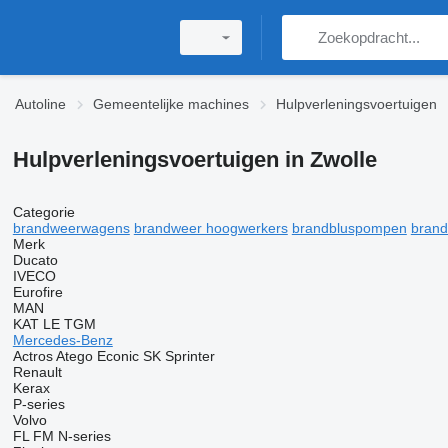
Autoline
Gemeentelijke machines
Hulpverleningsvoertuigen
Hulpverleningsvoertuigen in Zwolle
Categorie
brandweerwagens
brandweer hoogwerkers
brandbluspompen
brand
Merk
Ducato
IVECO
Eurofire
MAN
KAT
LE
TGM
Mercedes-Benz
Actros
Atego
Econic
SK
Sprinter
Renault
Kerax
P-series
Volvo
FL
FM
N-series