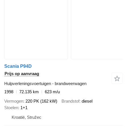
Scania P94D
Prijs op aanvraag
Hulpverleningsvoertuigen - brandweerwagen
1998
72.135 km
623 m/u
Vermogen
220 PK (162 kW)
Brandstof
diesel
Stoelen
1+1
Kroatië, Stružec