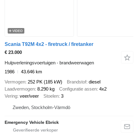
VIDEO
Scania T92M 4x2 - firetruck / firetanker
€ 23.000
Hulpverleningsvoertuigen - brandweerwagen
1986
43.646 km
Vermogen
252 PK (185 kW)
Brandstof
diesel
Laadvermogen
8.290 kg
Configuratie assen
4x2
Vering
veer/veer
Stoelen
3
Zweden, Stockholm-Värmdö
Emergency Vehicle Ebrick