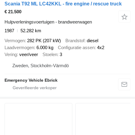
Scania T92 ML LC42KKL - fire engine / rescue truck
€ 21.500
Hulpverleningsvoertuigen - brandweerwagen
1987
52.282 km
Vermogen
282 PK (207 kW)
Brandstof
diesel
Laadvermogen
6.000 kg
Configuratie assen
4x2
Vering
veer/veer
Stoelen
3
Zweden, Stockholm-Värmdö
Emergency Vehicle Ebrick