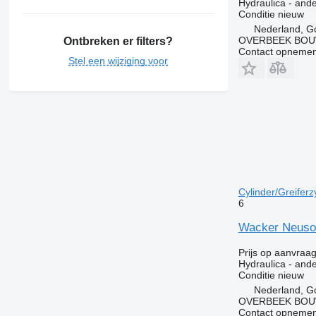
Hydraulica - and
Conditie
nieuw
Nederland, G
OVERBEEK BOU
Ontbreken er filters?
Contact opnemen
Stel een wijziging voor
Cylinder/Greiferzy
6
Wacker Neuson 
Prijs op aanvraa
Hydraulica - and
Conditie
nieuw
Nederland, G
OVERBEEK BOU
Contact opnemen