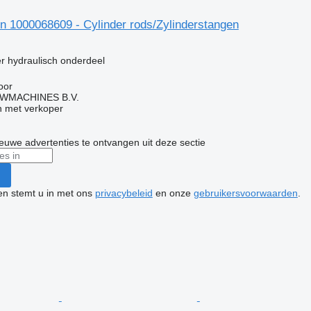
 1000068609 - Cylinder rods/Zylinderstangen
g
er hydraulisch onderdeel
oor
WMACHINES B.V.
 met verkoper
nieuwe advertenties te ontvangen uit deze sectie
ken stemt u in met ons
privacybeleid
en onze
gebruikersvoorwaarden
.