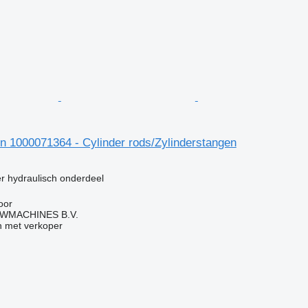
 1000071364 - Cylinder rods/Zylinderstangen
g
er hydraulisch onderdeel
oor
WMACHINES B.V.
 met verkoper