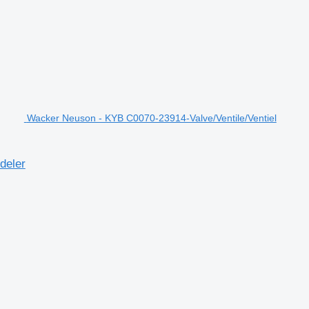
Wacker Neuson - KYB C0070-23914-Valve/Ventile/Ventiel
deler