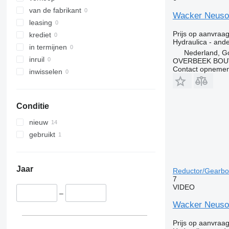
van de fabrikant
Wacker Neuson
leasing
Prijs op aanvraa
krediet
Hydraulica - and
in termijnen
Nederland, G
inruil
OVERBEEK BOU
Contact opnemen
inwisselen
Conditie
nieuw
gebruikt
Jaar
Reductor/Gearbo
7
VIDEO
–
Wacker Neuso
Prijs op aanvraa