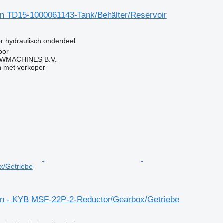
 TD15-1000061143-Tank/Behälter/Reservoir
g
er hydraulisch onderdeel
oor
WMACHINES B.V.
 met verkoper
x/Getriebe
n - KYB MSF-22P-2-Reductor/Gearbox/Getriebe
g