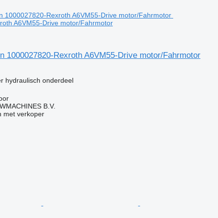
oth A6VM55-Drive motor/Fahrmotor
n 1000027820-Rexroth A6VM55-Drive motor/Fahrmotor
g
er hydraulisch onderdeel
oor
WMACHINES B.V.
 met verkoper