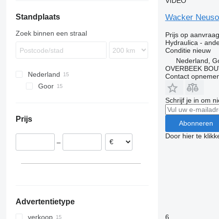
VIDEO
C-series
Trakker
TGM
Citaro
Premium
R-series
B-series
Wacker Neuson
Standplaats
D series
X-Way
TGS
Econic
T-series
EC
GP
TGX
LK
FH
Zoek binnen een straal
Prijs op aanvraa
M-series
MB
FL
Hydraulica - and
Conditie
nieuw
O-series
FM
Nederland, G
Sprinter
FMX
OVERBEEK BOU
Nederland
Travego
L-series
Contact opnemen
Goor
VNL
Schrijf je in om 
Prijs
Abonneren
Door hier te klik
–
Advertentietype
6
verkoop