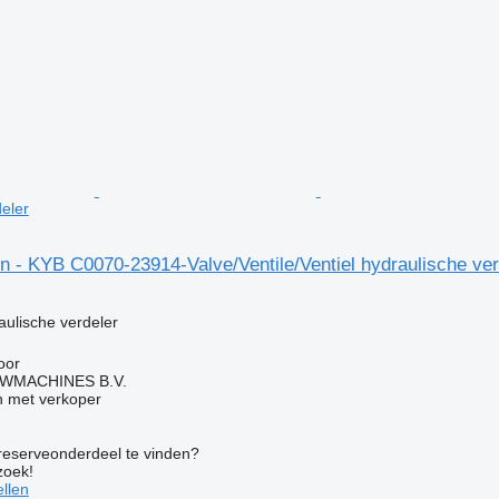
eler
 - KYB C0070-23914-Valve/Ventile/Ventiel hydraulische ver
g
aulische verdeler
oor
WMACHINES B.V.
 met verkoper
 reserveonderdeel te vinden?
zoek!
llen