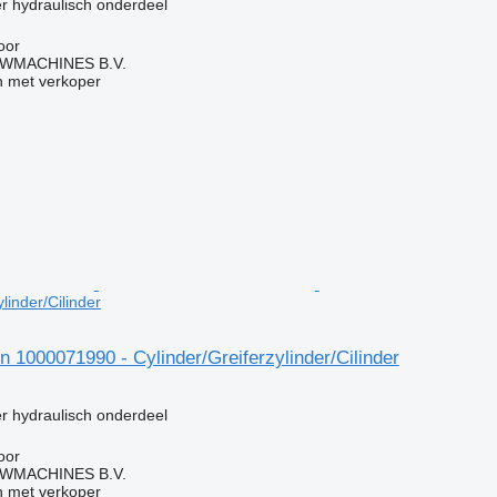
er hydraulisch onderdeel
oor
WMACHINES B.V.
 met verkoper
linder/Cilinder
1000071990 - Cylinder/Greiferzylinder/Cilinder
g
er hydraulisch onderdeel
oor
WMACHINES B.V.
 met verkoper