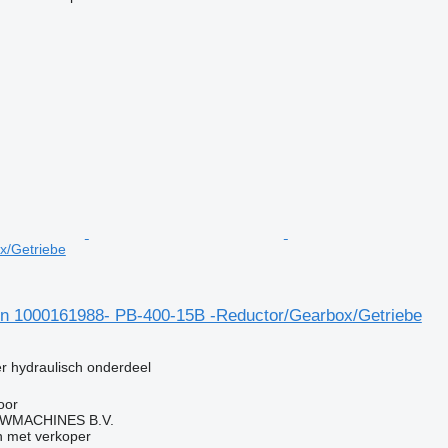
x/Getriebe
 1000161988- PB-400-15B -Reductor/Gearbox/Getriebe
g
er hydraulisch onderdeel
oor
WMACHINES B.V.
 met verkoper