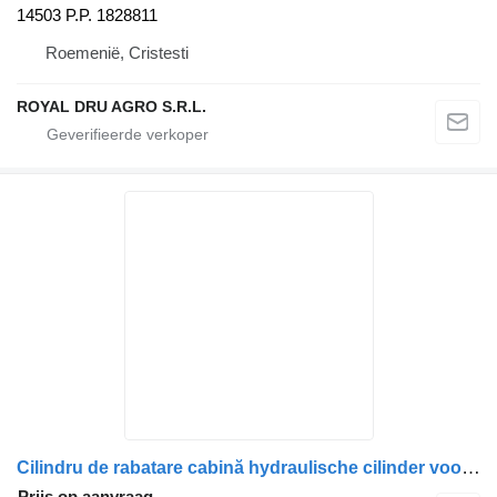
14503 P.P. 1828811
Roemenië, Cristesti
ROYAL DRU AGRO S.R.L.
Cilindru de rabatare cabină hydraulische cilinder voor Renault 5010228865/5010316793 vrachtwagen
Prijs op aanvraag