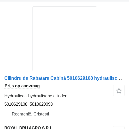
Cilindru de Rabatare Cabină 5010629108 hydraulische cilinder voor Renault 5010629108/5010629093 vrachtwagen
Prijs op aanvraag
Hydraulica - hydraulische cilinder
5010629108, 5010629093
Roemenië, Cristesti
ROYAL DRU AGRO S.R.L.