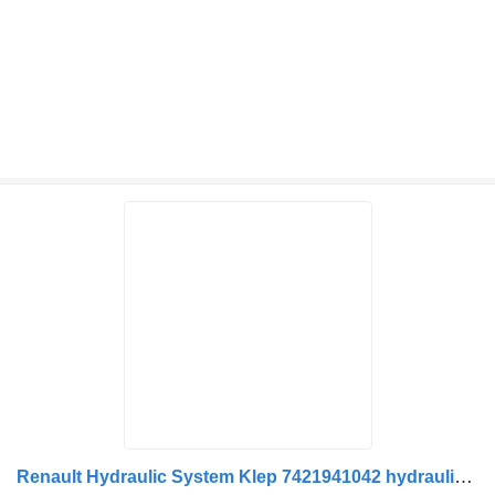
Renault Hydraulic System Klep 7421941042 hydraulische pijp voor vrachtwagen