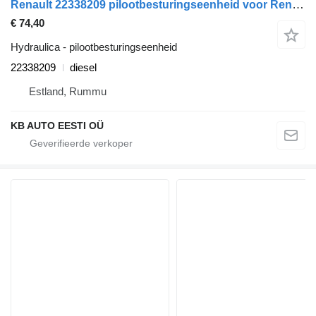
Renault 22338209 pilootbesturingseenheid voor Renault T (2013-) vrachtwagen
€ 74,40
Hydraulica - pilootbesturingseenheid
22338209
diesel
Estland, Rummu
KB AUTO EESTI OÜ