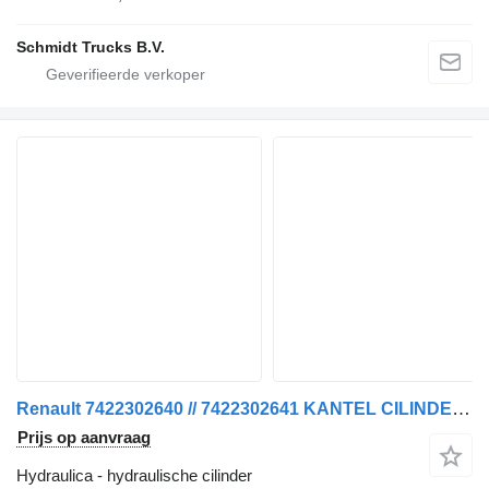
Schmidt Trucks B.V.
Renault 7422302640 // 7422302641 KANTEL CILINDER T SERIE EURO 6 R+L hydraulische cilinder voor vrachtwagen
Prijs op aanvraag
Hydraulica - hydraulische cilinder