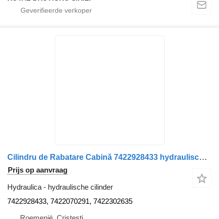
Cilindru de Rabatare Cabină 7422928433 hydraulische cilinder voor Renault 7422928433 / 7422070291 / 7422302635 vrachtwagen
Prijs op aanvraag
Hydraulica - hydraulische cilinder
7422928433, 7422070291, 7422302635
Roemenië, Cristesti