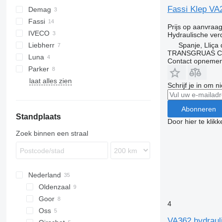
Fassi Klep VA2
Demag
Fassi
AC
Prijs op aanvraa
IVECO
F-series
RT
T-series
Hydraulische ver
Liebherr
Stralis
KMK
Spanje, Lliça
TRANSGRUAS CIA
Luna
LTM
Contact opnemen
Parker
PK
laat alles zien
P-series
Schrijf je in om 
Abonneren
Standplaats
Door hier te klik
Zoek binnen een straal
Nederland
Oldenzaal
Goor
4
Oss
VA362 hydrauli