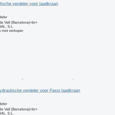
lische verdeler voor laadkraan
g
deler
 de Vall (Barcelona)<br>
L, S.L.
 met verkoper
draulische verdeler voor Fassi laadkraan
g
deler
 de Vall (Barcelona)<br>
L, S.L.