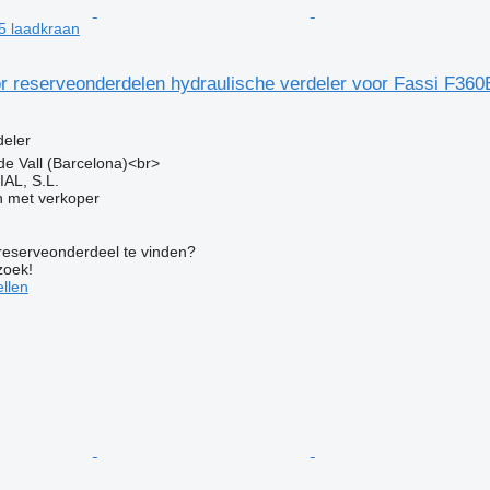
5 laadkraan
or reserveonderdelen hydraulische verdeler voor Fassi F36
g
deler
 de Vall (Barcelona)<br>
L, S.L.
 met verkoper
 reserveonderdeel te vinden?
zoek!
llen