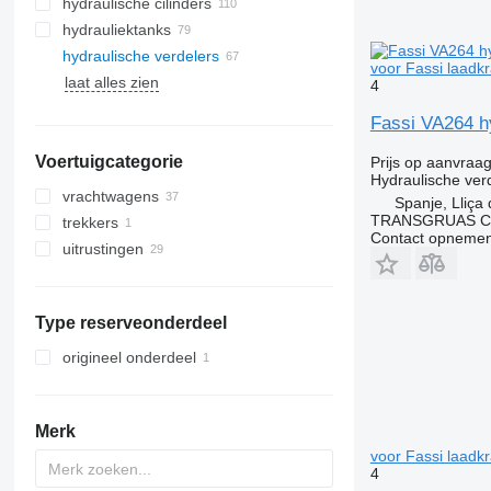
hydraulische cilinders
hydrauliektanks
hydraulische verdelers
voor Fassi laadk
laat alles zien
4
Fassi VA264 hy
Voertuigcategorie
Prijs op aanvraa
Hydraulische ver
vrachtwagens
Spanje, Lliça
TRANSGRUAS CIA
trekkers
Contact opnemen
uitrustingen
apparatuur voor vrachtwagens en
trailers
laadkranen
Type reserveonderdeel
origineel onderdeel
Merk
voor Fassi laadk
4