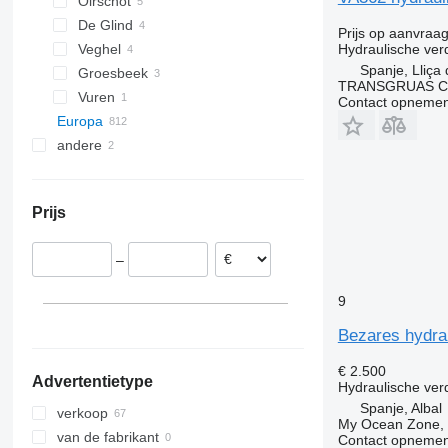
Oirschot
De Glind
Prijs op aanvraa
Veghel
Hydraulische ver
Spanje, Lliça
Groesbeek
TRANSGRUAS CIA
Vuren
Contact opnemen
Europa
andere
Polen
Roemenië
Oekraïne
Estland
Prijs
Spanje
Barcelona
Denemarken
–
San Clemente
Litouwen
Valencia
Portugal
9
België
Bezares hydrau
laat alles zien
€ 2.500
Advertentietype
Hydraulische ver
Spanje, Albal
verkoop
My Ocean Zone, 
van de fabrikant
Contact opnemen