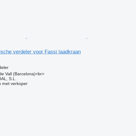
sche verdeler voor Fassi laadkraan
g
deler
 de Vall (Barcelona)<br>
L, S.L.
 met verkoper