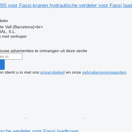
65 voor Fassi-kranen hydraulische verdeler voor Fassi laa
g
deler
 de Vall (Barcelona)<br>
L, S.L.
 met verkoper
nieuwe advertenties te ontvangen uit deze sectie
ken stemt u in met ons
privacybeleid
en onze
gebruikersvoorwaarden
.
sche verdeler voor Fassi laadkraan