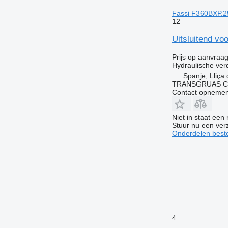
Fassi F360BXP.2
12
Uitsluitend vo
Prijs op aanvraa
Hydraulische ver
Spanje, Lliça
TRANSGRUAS CIA
Contact opnemen
Niet in staat een
Stuur nu een ver
Onderdelen beste
4