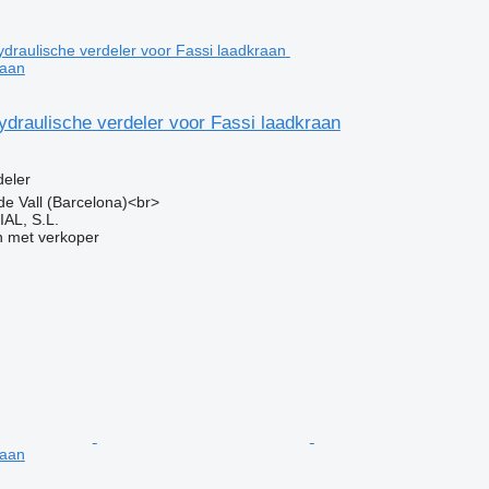
raan
draulische verdeler voor Fassi laadkraan
g
deler
 de Vall (Barcelona)<br>
L, S.L.
 met verkoper
raan