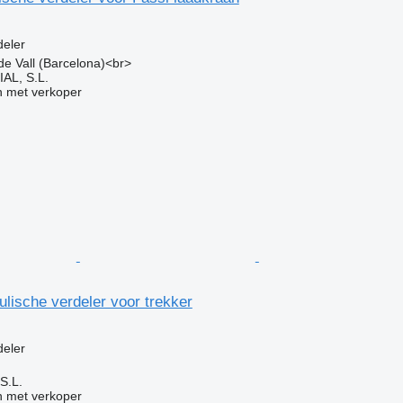
g
deler
 de Vall (Barcelona)<br>
L, S.L.
 met verkoper
lische verdeler voor trekker
deler
S.L.
 met verkoper