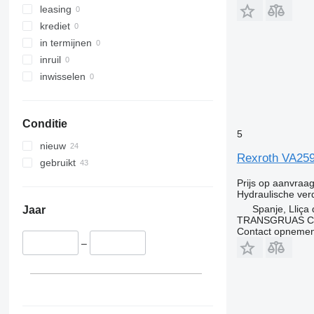
leasing
krediet
in termijnen
inruil
inwisselen
Conditie
5
nieuw
Rexroth VA259 
gebruikt
Prijs op aanvraa
Hydraulische ver
Spanje, Lliça
Jaar
TRANSGRUAS CIA
Contact opnemen
–