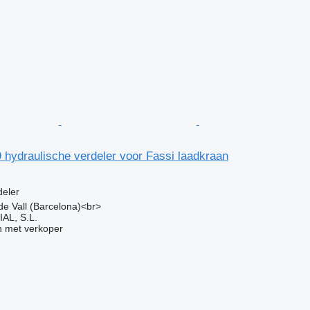
hydraulische verdeler voor Fassi laadkraan
g
deler
 de Vall (Barcelona)<br>
L, S.L.
 met verkoper