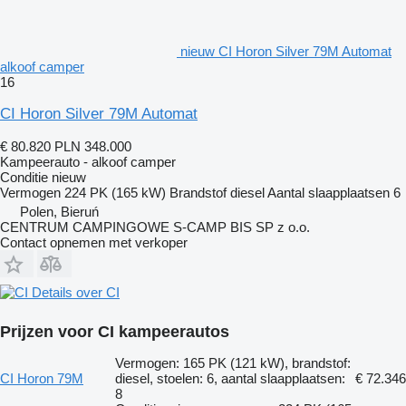
nieuw CI Horon Silver 79M Automat
alkoof camper
16
CI Horon Silver 79M Automat
€ 80.820
PLN 348.000
Kampeerauto - alkoof camper
Conditie
nieuw
Vermogen
224 PK (165 kW)
Brandstof
diesel
Aantal slaapplaatsen
6
Polen, Bieruń
CENTRUM CAMPINGOWE S-CAMP BIS SP z o.o.
Contact opnemen met verkoper
Details over CI
Prijzen voor CI kampeerautos
Vermogen: 165 PK (121 kW), brandstof:
CI Horon 79M
diesel, stoelen: 6, aantal slaapplaatsen:
€ 72.346
8