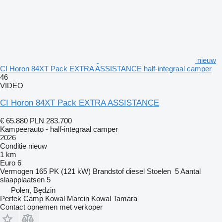
nieuw
CI Horon 84XT Pack EXTRA ASSISTANCE half-integraal camper
46
VIDEO
CI Horon 84XT Pack EXTRA ASSISTANCE
€ 65.880
PLN 283.700
Kampeerauto - half-integraal camper
2026
Conditie
nieuw
1 km
Euro 6
Vermogen
165 PK (121 kW)
Brandstof
diesel
Stoelen
5
Aantal
slaapplaatsen
5
Polen, Będzin
Perfek Camp Kowal Marcin Kowal Tamara
Contact opnemen met verkoper