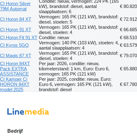
Conditie: nieuw, vermogen: 224 PK (165
CI Horon Silver
kW), brandstof: diesel, aantal
€ 80.820
79M Automat
slaapplaatsen: 6
Vermogen: 165 PK (121 kW), brandstof:
CI Horon 84 XT
€ 72.912
diesel, stoelen: 5
Vermogen: 165 PK (121 kW), brandstof:
CI Horon 91 XT
€ 66.685
diesel, stoelen: 4
CI Horon Fit 91 XT
Conditie: nieuw
€ 68.510
Vermogen: 140 PK (103 kW), stoelen: 4,
CI Kyros 5GO
€ 63.579
aantal slaapplaatsen: 4
Vermogen: 165 PK (121 kW), brandstof:
CI Magis 87 XT
€ 79.070
diesel, stoelen: 4
CI Horon 84XT
Per jaar: 2026, conditie: nieuw,
Pack EXTRA
kilometerstand: 1 km, Euro: Euro 6,
€ 65.880
ASSISTANCE
vermogen: 165 PK (121 kW)
CI Kamper Ci
Per jaar: 2025, conditie: nieuw, Euro:
HORON 84XT
Euro 6, vermogen: 165 PK (121 kW),
€ 67.780
model 2025
brandstof: diesel
Bedrijf