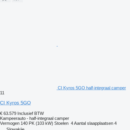
CI Kyros 5GO half-integraal camper
11
CI Kyros 5GO
€ 63.579
Inclusief BTW
Kampeerauto - half-integraal camper
Vermogen
140 PK (103 kW)
Stoelen
4
Aantal slaapplaatsen
4
Slowakije