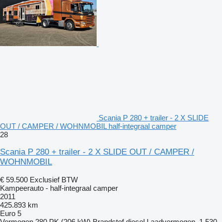
Scania P 280 + trailer - 2 X SLIDE
OUT / CAMPER / WOHNMOBIL half-integraal camper
28
Scania P 280 + trailer - 2 X SLIDE OUT / CAMPER /
WOHNMOBIL
€ 59.500
Exclusief BTW
Kampeerauto - half-integraal camper
2011
425.893 km
Euro 5
Vermogen
280 PK (206 kW)
Brandstof
diesel
Laadvermogen
1.530