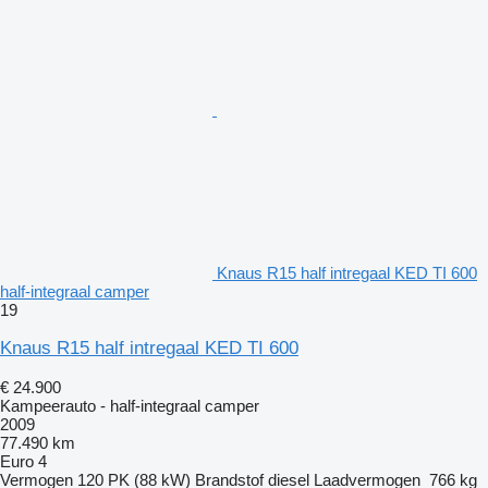
Knaus R15 half intregaal KED TI 600
half-integraal camper
19
Knaus R15 half intregaal KED TI 600
€ 24.900
Kampeerauto - half-integraal camper
2009
77.490 km
Euro 4
Vermogen
120 PK (88 kW)
Brandstof
diesel
Laadvermogen
766 kg