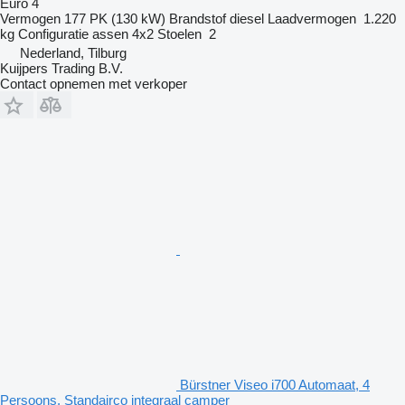
Euro 4
Vermogen
177 PK (130 kW)
Brandstof
diesel
Laadvermogen
1.220
kg
Configuratie assen
4x2
Stoelen
2
Nederland, Tilburg
Kuijpers Trading B.V.
Contact opnemen met verkoper
Bürstner Viseo i700 Automaat, 4
Persoons, Standairco integraal camper