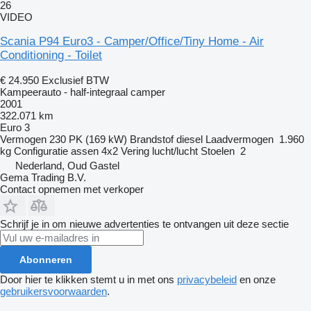
26
VIDEO
Scania P94 Euro3 - Camper/Office/Tiny Home - Air
Conditioning - Toilet
€ 24.950
Exclusief BTW
Kampeerauto - half-integraal camper
2001
322.071 km
Euro 3
Vermogen
230 PK (169 kW)
Brandstof
diesel
Laadvermogen
1.960
kg
Configuratie assen
4x2
Vering
lucht/lucht
Stoelen
2
Nederland, Oud Gastel
Gema Trading B.V.
Contact opnemen met verkoper
Schrijf je in om nieuwe advertenties te ontvangen uit deze sectie
Abonneren
Door hier te klikken stemt u in met ons
privacybeleid
en onze
gebruikersvoorwaarden
.