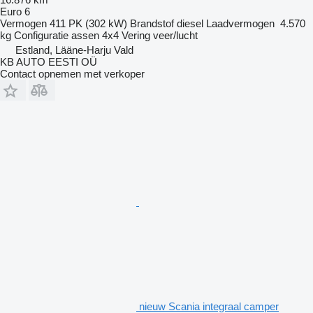
Euro 6
Vermogen
411 PK (302 kW)
Brandstof
diesel
Laadvermogen
4.570
kg
Configuratie assen
4x4
Vering
veer/lucht
Estland, Lääne-Harju Vald
KB AUTO EESTI OÜ
Contact opnemen met verkoper
nieuw Scania integraal camper