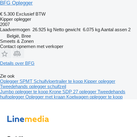
BFG Oplegger
€ 5.300
Exclusief BTW
Kipper oplegger
2007
Laadvermogen
26.925 kg
Netto gewicht
6.075 kg
Aantal assen
2
België, Bree
Smeets & Zonen
Contact opnemen met verkoper
Details over BFG
Zie ook
Oplegger
SPMT
Schuifvloertrailer te koop
Kipper oplegger
Tweedehands oplegger schuifzeil
Jumbo oplegger te koop
Krone SDP 27 oplegger
Tweedehands
huifoplegger
Oplegger met kraan
Koelwagen oplegger te koop