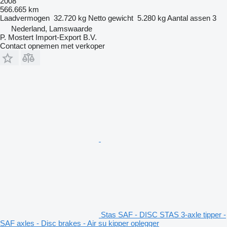
2008
566.665 km
Laadvermogen
32.720 kg
Netto gewicht
5.280 kg
Aantal assen
3
Nederland, Lamswaarde
P. Mostert Import-Export B.V.
Contact opnemen met verkoper
Stas SAF - DISC STAS 3-axle tipper -
SAF axles - Disc brakes - Air su kipper oplegger