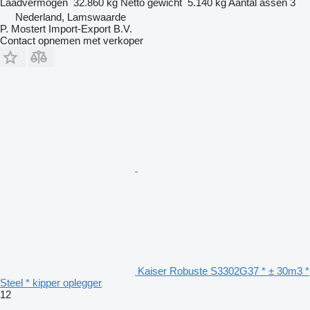
Laadvermogen
32.860 kg
Netto gewicht
5.140 kg
Aantal assen
3
Nederland, Lamswaarde
P. Mostert Import-Export B.V.
Contact opnemen met verkoper
Kaiser Robuste S3302G37 * ± 30m3 *
Steel * kipper oplegger
12