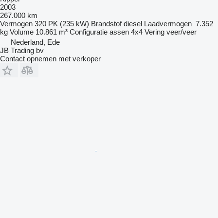
2003
267.000 km
Vermogen
320 PK (235 kW)
Brandstof
diesel
Laadvermogen
7.352
kg
Volume
10.861 m³
Configuratie assen
4x4
Vering
veer/veer
Nederland, Ede
JB Trading bv
Contact opnemen met verkoper