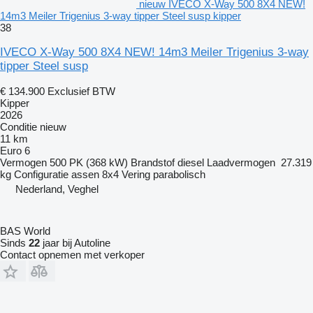
nieuw IVECO X-Way 500 8X4 NEW!
14m3 Meiler Trigenius 3-way tipper Steel susp kipper
38
IVECO X-Way 500 8X4 NEW! 14m3 Meiler Trigenius 3-way
tipper Steel susp
€ 134.900
Exclusief BTW
Kipper
2026
Conditie
nieuw
11 km
Euro 6
Vermogen
500 PK (368 kW)
Brandstof
diesel
Laadvermogen
27.319
kg
Configuratie assen
8x4
Vering
parabolisch
Nederland, Veghel
BAS World
Sinds
22
jaar bij Autoline
Contact opnemen met verkoper