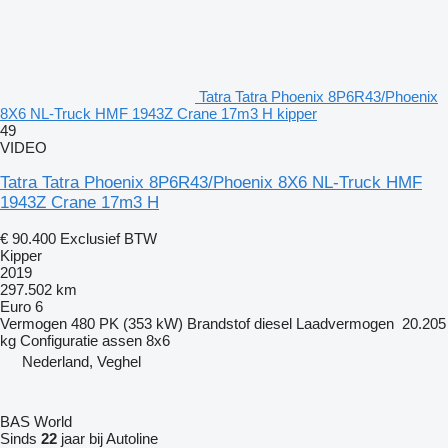
Tatra Tatra Phoenix 8P6R43/Phoenix
8X6 NL-Truck HMF 1943Z Crane 17m3 H kipper
49
VIDEO
Tatra Tatra Phoenix 8P6R43/Phoenix 8X6 NL-Truck HMF
1943Z Crane 17m3 H
€ 90.400
Exclusief BTW
Kipper
2019
297.502 km
Euro 6
Vermogen
480 PK (353 kW)
Brandstof
diesel
Laadvermogen
20.205
kg
Configuratie assen
8x6
Nederland, Veghel
BAS World
Sinds
22
jaar bij Autoline