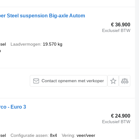
er Steel suspension Big-axle Autom
€ 36.900
Exclusief BTW
esel
Laadvermogen
19.570 kg
h
Contact opnemen met verkoper
rco - Euro 3
€ 24.900
Exclusief BTW
esel
Configuratie assen
8x4
Vering
veer/veer