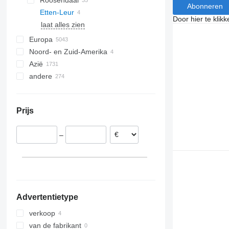
Roosendaal
Abonneren
Etten-Leur
Door hier te klik
laat alles zien
Europa
Noord- en Zuid-Amerika
Polen
Azië
Duitsland
VS
andere
Hongarije
Mexico
China
Roemenië
Japan
Oekraïne
Italië
Turkije
Chili
Prijs
België
Verenigde Arabische Emiraten
Brazilië
Verenigd Koninkrijk
Argentinië
Georgië
–
Noorwegen
Marokko
Oezbekistan
laat alles zien
Bolivia
Azerbeidzjan
Peru
Filipijnen
Moldavië
laat alles zien
laat alles zien
Advertentietype
verkoop
van de fabrikant