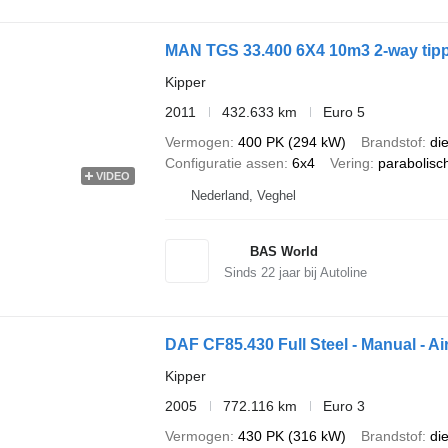
MAN TGS 33.400 6X4 10m3 2-way tipp
Kipper
2011
432.633 km
Euro 5
Vermogen
400 PK (294 kW)
Brandstof
di
Configuratie assen
6x4
Vering
parabolisc
VIDEO
Nederland, Veghel
BAS World
Sinds
22
jaar bij Autoline
DAF CF85.430 Full Steel - Manual - Ai
Kipper
2005
772.116 km
Euro 3
Vermogen
430 PK (316 kW)
Brandstof
di