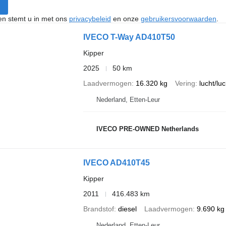
ken stemt u in met ons
privacybeleid
en onze
gebruikersvoorwaarden
.
IVECO T-Way AD410T50
Kipper
2025
50 km
Laadvermogen
16.320 kg
Vering
lucht/luc
Nederland, Etten-Leur
IVECO PRE-OWNED Netherlands
IVECO AD410T45
Kipper
2011
416.483 km
Brandstof
diesel
Laadvermogen
9.690 kg
Nederland, Etten-Leur