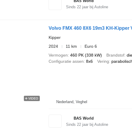
BAS World
Sinds
22
jaar bij Autoline
Volvo FMX 460 8X6 19m3 KH-Kipper 
Kipper
2024
11 km
Euro 6
Vermogen
460 PK (338 kW)
Brandstof
di
Configuratie assen
8x6
Vering
parabolisc
VIDEO
Nederland, Veghel
BAS World
Sinds
22
jaar bij Autoline