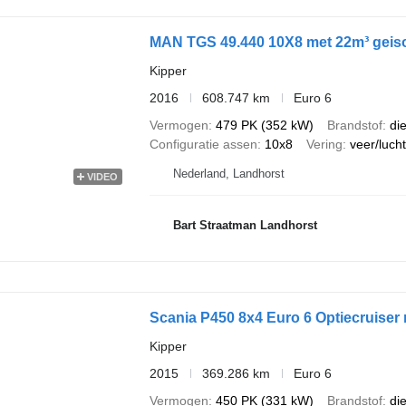
MAN TGS 49.440 10X8 met 22m³ geiso
Kipper
2016
608.747 km
Euro 6
Vermogen
479 PK (352 kW)
Brandstof
di
Configuratie assen
10x8
Vering
veer/lucht
Nederland, Landhorst
VIDEO
Bart Straatman Landhorst
Scania P450 8x4 Euro 6 Optiecruiser
Kipper
2015
369.286 km
Euro 6
Vermogen
450 PK (331 kW)
Brandstof
di