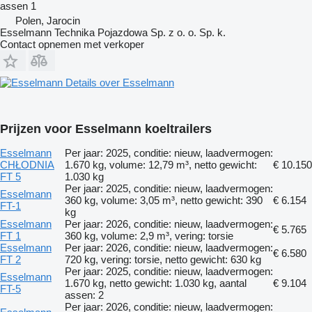
assen
1
Polen, Jarocin
Esselmann Technika Pojazdowa Sp. z o. o. Sp. k.
Contact opnemen met verkoper
Details over Esselmann
Prijzen voor Esselmann koeltrailers
Esselmann
Per jaar: 2025, conditie: nieuw, laadvermogen:
CHŁODNIA
1.670 kg, volume: 12,79 m³, netto gewicht:
€ 10.150
FT 5
1.030 kg
Per jaar: 2025, conditie: nieuw, laadvermogen:
Esselmann
360 kg, volume: 3,05 m³, netto gewicht: 390
€ 6.154
FT-1
kg
Esselmann
Per jaar: 2026, conditie: nieuw, laadvermogen:
€ 5.765
FT 1
360 kg, volume: 2,9 m³, vering: torsie
Esselmann
Per jaar: 2026, conditie: nieuw, laadvermogen:
€ 6.580
FT 2
720 kg, vering: torsie, netto gewicht: 630 kg
Per jaar: 2025, conditie: nieuw, laadvermogen:
Esselmann
1.670 kg, netto gewicht: 1.030 kg, aantal
€ 9.104
FT-5
assen: 2
Per jaar: 2026, conditie: nieuw, laadvermogen: