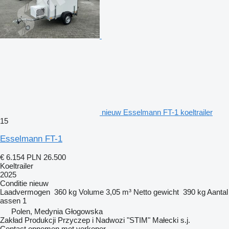
nieuw Esselmann FT-1 koeltrailer
15
Esselmann FT-1
€ 6.154
PLN 26.500
Koeltrailer
2025
Conditie
nieuw
Laadvermogen
360 kg
Volume
3,05 m³
Netto gewicht
390 kg
Aantal
assen
1
Polen, Medynia Głogowska
Zakład Produkcji Przyczep i Nadwozi "STIM" Małecki s.j.
Contact opnemen met verkoper