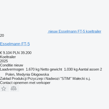
nieuw Esselmann FT-5 koeltrailer
20
Esselmann FT-5
€ 9.104
PLN 39.200
Koeltrailer
2025
Conditie
nieuw
Laadvermogen
1.670 kg
Netto gewicht
1.030 kg
Aantal assen
2
Polen, Medynia Głogowska
Zakład Produkcji Przyczep i Nadwozi "STIM" Małecki s.j.
Contact opnemen met verkoper