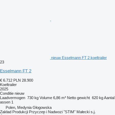
nieuw Esselmann FT 2 koeltrailer
23
Esselmann FT 2
€ 6.712
PLN 28.900
Koeltrailer
2025
Conditie
nieuw
Laadvermogen
730 kg
Volume
6,86 m³
Netto gewicht
620 kg
Aantal
assen
1
Polen, Medynia Głogowska
Zakład Produkcji Przyczep i Nadwozi "STIM" Małecki s.j.