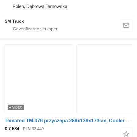
Polen, Dąbrowa Tarnowska
SM Truck
VIDEO
Temared TM-376 przyczepa 288x138x173cm, Cooler 3015/2 zabudowa izoterma
€ 7.534
PLN 32.440