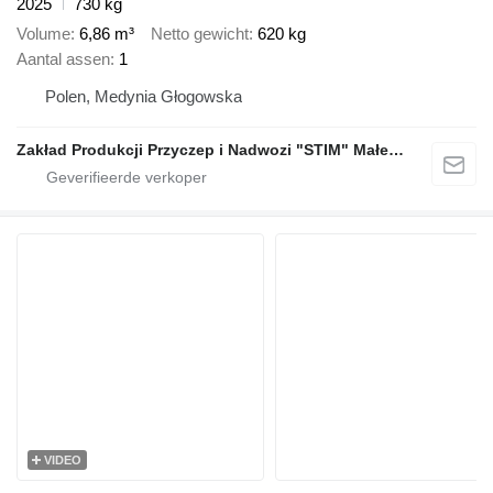
2025
730 kg
Volume
6,86 m³
Netto gewicht
620 kg
Aantal assen
1
Polen, Medynia Głogowska
Zakład Produkcji Przyczep i Nadwozi "STIM" Małecki s.j.
VIDEO