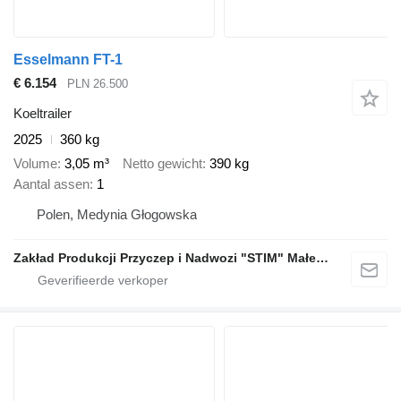
Esselmann FT-1
€ 6.154
PLN 26.500
Koeltrailer
2025
360 kg
Volume
3,05 m³
Netto gewicht
390 kg
Aantal assen
1
Polen, Medynia Głogowska
Zakład Produkcji Przyczep i Nadwozi "STIM" Małecki s.j.