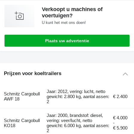
Verkoopt u machines of
voertuigen?
U kunt het met ons doen!
Plaats uw advertentie
Prijzen voor koeltrailers
Jaar: 2012, vering: lucht, netto
Schmitz Cargobull
gewicht: 2.800 kg, aantal assen:
€ 2.400
AWF 18
2
Jaar: 2000, brandstof: diesel,
€ 4.000
Schmitz Cargobull
vering: veer/lucht, netto
-
KO18
gewicht: 6.000 kg, aantal assen:
€ 5.900
2