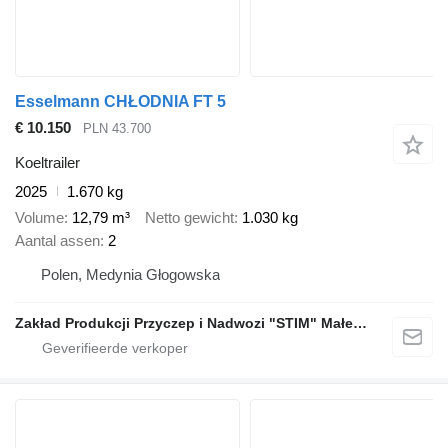
Esselmann CHŁODNIA FT 5
€ 10.150
PLN 43.700
Koeltrailer
2025
1.670 kg
Volume
12,79 m³
Netto gewicht
1.030 kg
Aantal assen
2
Polen, Medynia Głogowska
Zakład Produkcji Przyczep i Nadwozi "STIM" Małecki s.j.