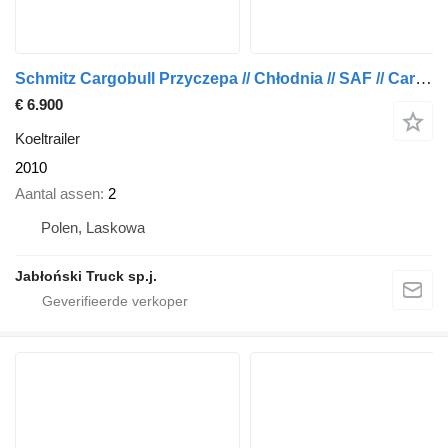
Schmitz Cargobull Przyczepa // Chłodnia // SAF // Carrier maxima 1000 // 2010 rok
€ 6.900
Koeltrailer
2010
Aantal assen
2
Polen, Laskowa
Jabłoński Truck sp.j.