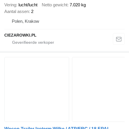
Vering
lucht/lucht
Netto gewicht
7.020 kg
Aantal assen
2
Polen, Krakow
CIEZAROWKI.PL
Wecon Trailer Izoterm Wilke / ATP/FRC / 18 EPAL