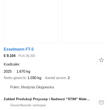
Esselmann FT-5
€ 9.104
PLN 39.200
Koeltrailer
2025
1.670 kg
Netto gewicht
1.030 kg
Aantal assen
2
Polen, Medynia Głogowska
Zakład Produkcji Przyczep i Nadwozi "STIM" Małecki s.j.