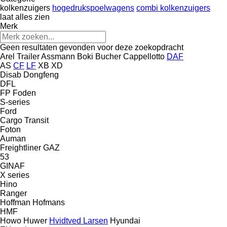
kolkenzuigers
hogedrukspoelwagens
combi kolkenzuigers
laat alles zien
Merk
Geen resultaten gevonden voor deze zoekopdracht
Arel Trailer
Assmann
Boki
Bucher
Cappellotto
DAF
AS
CF
LF
XB
XD
Disab
Dongfeng
DFL
FP
Foden
S-series
Ford
Cargo
Transit
Foton
Auman
Freightliner
GAZ
53
GINAF
X series
Hino
Ranger
Hoffman
Hofmans
HMF
Howo
Huwer
Hvidtved Larsen
Hyundai