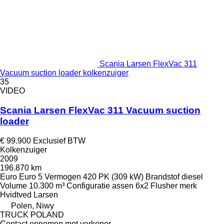
Scania Larsen FlexVac 311
Vacuum suction loader kolkenzuiger
35
VIDEO
Scania Larsen FlexVac 311 Vacuum suction
loader
€ 99.900
Exclusief BTW
Kolkenzuiger
2009
196.870 km
Euro
Euro 5
Vermogen
420 PK (309 kW)
Brandstof
diesel
Volume
10.300 m³
Configuratie assen
6x2
Flusher merk
Hvidtved Larsen
Polen, Niwy
TRUCK POLAND
Contact opnemen met verkoper