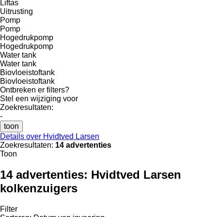
Liftas
Uitrusting
Pomp
Pomp
Hogedrukpomp
Hogedrukpomp
Water tank
Water tank
Biovloeistoftank
Biovloeistoftank
Ontbreken er filters?
Stel een wijziging voor
Zoekresultaten:
-
toon
Details over Hvidtved Larsen
Zoekresultaten:
14 advertenties
Toon
14 advertenties:
Hvidtved Larsen
kolkenzuigers
Filter