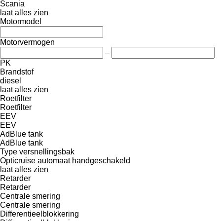
Scania
laat alles zien
Motormodel
Motorvermogen
–
PK
Brandstof
diesel
laat alles zien
Roetfilter
Roetfilter
EEV
EEV
AdBlue tank
AdBlue tank
Type versnellingsbak
Opticruise
automaat
handgeschakeld
laat alles zien
Retarder
Retarder
Centrale smering
Centrale smering
Differentieelblokkering