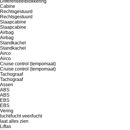
Differentieelblokkering
Cabine
Rechtsgestuurd
Rechtsgestuurd
Slaapcabine
Slaapcabine
Airbag
Airbag
Standkachel
Standkachel
Airco
Airco
Cruise control (tempomaat)
Cruise control (tempomaat)
Tachograaf
Tachograaf
Assen
ABS
ABS
EBS
EBS
Vering
lucht/lucht
veer/lucht
laat alles zien
Liftas