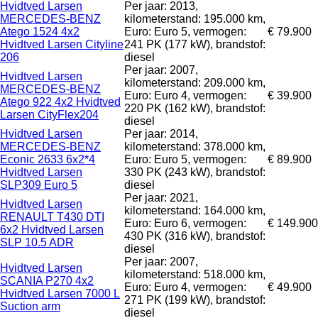
Hvidtved Larsen
Per jaar: 2013,
MERCEDES-BENZ
kilometerstand: 195.000 km,
Atego 1524 4x2
Euro: Euro 5, vermogen:
€ 79.900
Hvidtved Larsen Cityline
241 PK (177 kW), brandstof:
206
diesel
Per jaar: 2007,
Hvidtved Larsen
kilometerstand: 209.000 km,
MERCEDES-BENZ
Euro: Euro 4, vermogen:
€ 39.900
Atego 922 4x2 Hvidtved
220 PK (162 kW), brandstof:
Larsen CityFlex204
diesel
Hvidtved Larsen
Per jaar: 2014,
MERCEDES-BENZ
kilometerstand: 378.000 km,
Econic 2633 6x2*4
Euro: Euro 5, vermogen:
€ 89.900
Hvidtved Larsen
330 PK (243 kW), brandstof:
SLP309 Euro 5
diesel
Per jaar: 2021,
Hvidtved Larsen
kilometerstand: 164.000 km,
RENAULT T430 DTI
Euro: Euro 6, vermogen:
€ 149.900
6x2 Hvidtved Larsen
430 PK (316 kW), brandstof:
SLP 10.5 ADR
diesel
Per jaar: 2007,
Hvidtved Larsen
kilometerstand: 518.000 km,
SCANIA P270 4x2
Euro: Euro 4, vermogen:
€ 49.900
Hvidtved Larsen 7000 L
271 PK (199 kW), brandstof:
Suction arm
diesel