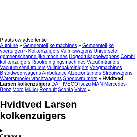
Plaats uw advertentie
Autoline
»
Gemeentelijke machines
»
Gemeentelijke
voertuigen
»
Kolkenzuigers
Vuilniswagens
Universele
gemeenschappelijke machines
Hogedrukspoelwagens
Combi
kolkenzuigers
Rioolreinigingsmachines
Vacuümtrailers
Vacuüm semi-trailers
Vuilnisbakreinigers
Veegmachines
Brandweerwagens
Ambulance
Afzetcontainers
Strooiwagens
Watersproeier vrachtwagens
Sneeuwruimers
»
Hvidtved
Larsen kolkenzuigers
DAF
IVECO
Isuzu
MAN
Mercedes-
Benz
Moro
Müller
Renault
Scania
Volvo
»
Hvidtved Larsen
kolkenzuigers
Categorie