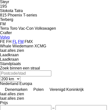
Steyr
19S
Stokota
Tatra
815
Phoenix
T-series
Terberg
FM
Terra
Toro
Vac-Con
Volkswagen
Crafter
Volvo
FE
FH
FL
FM
FMX
Whale
Wiedemann
XCMG
laat alles zien
Laadkraan
Laadkraan
Standplaats
Zoek binnen een straal
Nederland
Europa
Denemarken
Polen
Verenigd Koninkrijk
laat alles zien
laat alles zien
Prijs
–