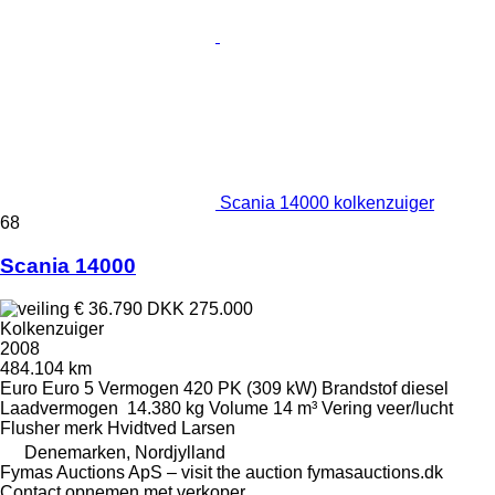
Scania 14000 kolkenzuiger
68
Scania 14000
€ 36.790
DKK 275.000
Kolkenzuiger
2008
484.104 km
Euro
Euro 5
Vermogen
420 PK (309 kW)
Brandstof
diesel
Laadvermogen
14.380 kg
Volume
14 m³
Vering
veer/lucht
Flusher merk
Hvidtved Larsen
Denemarken, Nordjylland
Fymas Auctions ApS – visit the auction fymasauctions.dk
Contact opnemen met verkoper