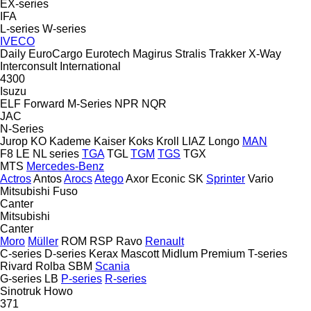
EX-series
IFA
L-series
W-series
IVECO
Daily
EuroCargo
Eurotech
Magirus
Stralis
Trakker
X-Way
Interconsult
International
4300
Isuzu
ELF
Forward
M-Series
NPR
NQR
JAC
N-Series
Jurop
KO
Kademe
Kaiser
Koks
Kroll
LIAZ
Longo
MAN
F8
LE
NL series
TGA
TGL
TGM
TGS
TGX
MTS
Mercedes-Benz
Actros
Antos
Arocs
Atego
Axor
Econic
SK
Sprinter
Vario
Mitsubishi Fuso
Canter
Mitsubishi
Canter
Moro
Müller
ROM
RSP
Ravo
Renault
C-series
D-series
Kerax
Mascott
Midlum
Premium
T-series
Rivard
Rolba
SBM
Scania
G-series
LB
P-series
R-series
Sinotruk Howo
371