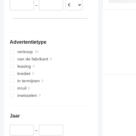
–
Bree
Duitsland
Roemenië
Portugal
laat alles zien
Advertentietype
verkoop
van de fabrikant
leasing
krediet
in termijnen
inruil
inwisselen
Jaar
–