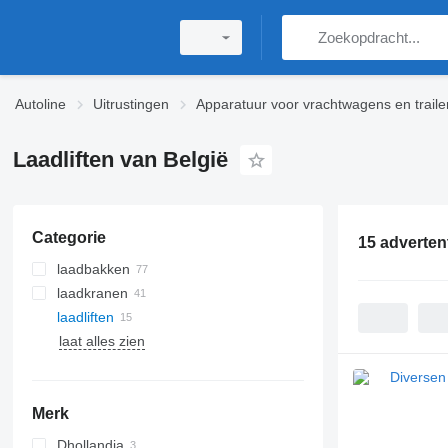
Autoline
Uitrustingen
Apparatuur voor vrachtwagens en traile
Laadliften van België
Categorie
15 adverten
laadbakken
laadkranen
kipper opbouwen
laadliften
haakarm opbouwen
laat alles zien
open laadbak opbouwen
hydraulische lieren
schuifzeil wissellaadbakken
Vlakke laadvloer opbouw
elektrische lieren
gesloten wissellaadbakken
gesloten opbouwen
Merk
koelwagen opbouwen
tankwagen carrosserien
Dhollandia