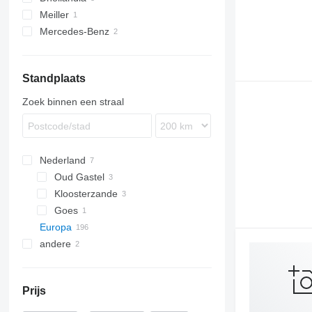
schuifzeilen laadbakken
Meiller
Mercedes-Benz
Standplaats
Zoek binnen een straal
Nederland
Oud Gastel
Kloosterzande
Goes
Europa
andere
Spanje
Italië
Oekraïne
Polen
Prijs
Estland
België