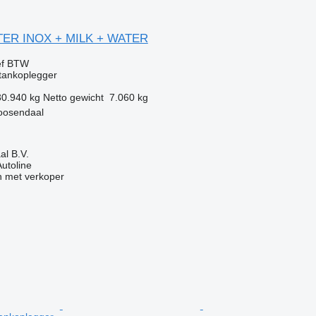
ITER INOX + MILK + WATER
ef BTW
tankoplegger
30.940 kg
Netto gewicht
7.060 kg
oosendaal
l B.V.
Autoline
 met verkoper