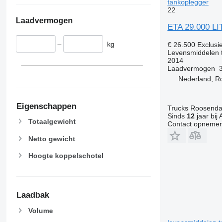
tankoplegger
22
Laadvermogen
ETA 29.000 L
–
kg
€ 26.500
Exclusi
Levensmiddelen 
2014
Laadvermogen
Nederland, R
Eigenschappen
Trucks Roosendaa
Sinds
12
jaar bij 
Totaalgewicht
Contact opnemen
Netto gewicht
Hoogte koppelschotel
Laadbak
Volume