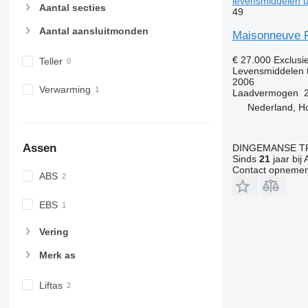
levensmiddelen 
Aantal secties
49
Aantal aansluitmonden
Maisonneuve F
€ 27.000
Exclusi
Teller
Levensmiddelen 
2006
Verwarming
Laadvermogen
Nederland, H
Assen
DINGEMANSE T
Sinds
21
jaar bij 
Contact opnemen
ABS
EBS
Vering
Merk as
Liftas