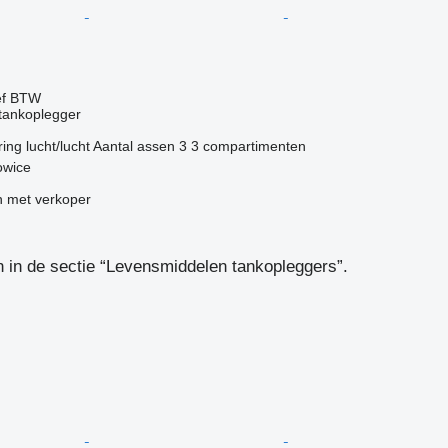
ef BTW
tankoplegger
ring
lucht/lucht
Aantal assen
3
3 compartimenten
owice
 met verkoper
 in de sectie “Levensmiddelen tankopleggers”.