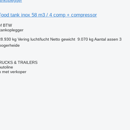
tankoplegger
ood tank inox 58 m3 / 4 comp + compressor
ef BTW
tankoplegger
28.930 kg
Vering
lucht/lucht
Netto gewicht
9.070 kg
Aantal assen
3
oogerheide
RUCKS & TRAILERS
Autoline
 met verkoper