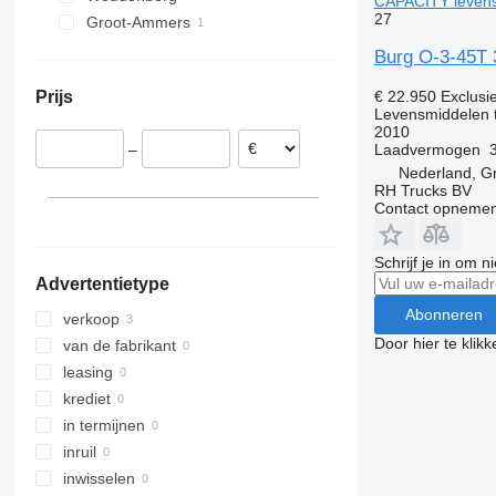
CAPACITY levens
27
Groot-Ammers
Burg O-3-45T
€ 22.950
Exclusi
Prijs
Levensmiddelen 
2010
Laadvermogen
–
Nederland, G
RH Trucks BV
Contact opnemen
Schrijf je in om 
Advertentietype
Abonneren
verkoop
Door hier te klik
van de fabrikant
leasing
krediet
in termijnen
inruil
inwisselen