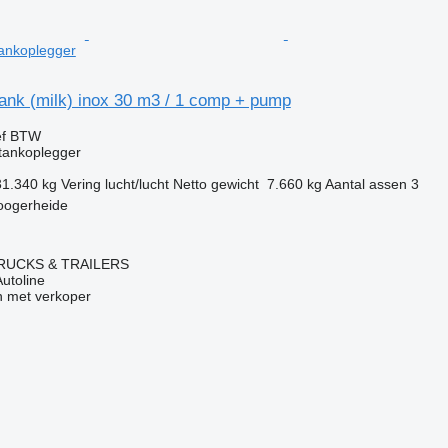
tankoplegger
ank (milk) inox 30 m3 / 1 comp + pump
ef BTW
tankoplegger
31.340 kg
Vering
lucht/lucht
Netto gewicht
7.660 kg
Aantal assen
3
oogerheide
RUCKS & TRAILERS
Autoline
 met verkoper