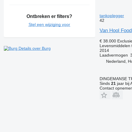
tankoplegger
Ontbreken er filters?
42
Stel een wijziging voor
Van Hool Food
€ 38.000
Exclusi
Levensmiddelen 
Details over Burg
2014
Laadvermogen
Nederland, H
DINGEMANSE T
Sinds
21
jaar bij 
Contact opnemen