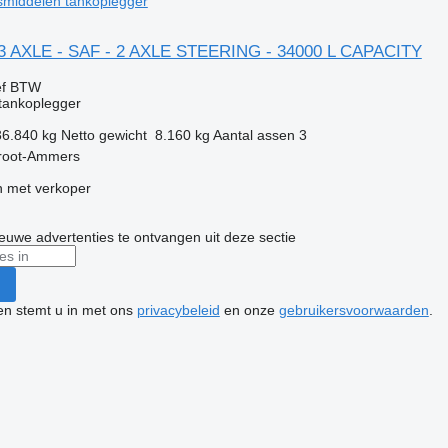
middelen tankoplegger
 3 AXLE - SAF - 2 AXLE STEERING - 34000 L CAPACITY
ef BTW
tankoplegger
36.840 kg
Netto gewicht
8.160 kg
Aantal assen
3
root-Ammers
 met verkoper
nieuwe advertenties te ontvangen uit deze sectie
ken stemt u in met ons
privacybeleid
en onze
gebruikersvoorwaarden
.