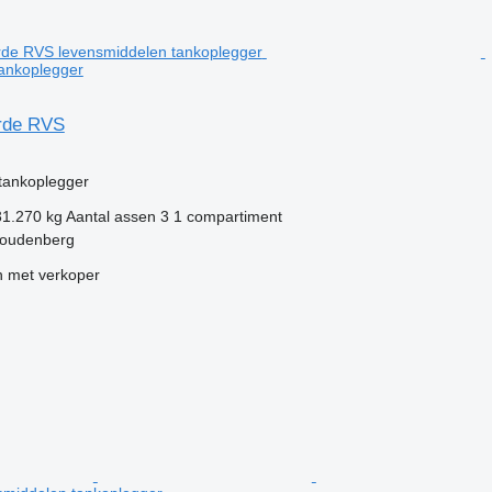
tankoplegger
rde RVS
g
tankoplegger
31.270 kg
Aantal assen
3
1 compartiment
Woudenberg
 met verkoper