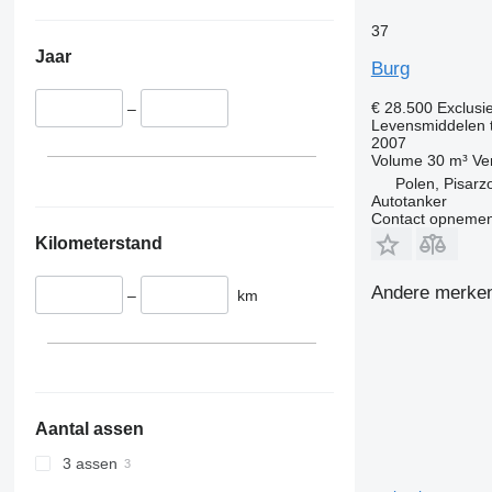
37
Jaar
Burg
€ 28.500
Exclusi
–
Levensmiddelen 
2007
Volume
30 m³
Ve
Polen, Pisarz
Autotanker
Contact opnemen
Kilometerstand
Andere merken
–
km
Aantal assen
3 assen