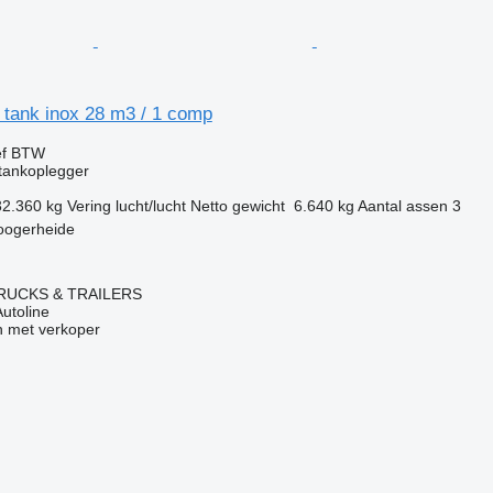
 tank inox 28 m3 / 1 comp
ef BTW
tankoplegger
32.360 kg
Vering
lucht/lucht
Netto gewicht
6.640 kg
Aantal assen
3
oogerheide
RUCKS & TRAILERS
Autoline
 met verkoper