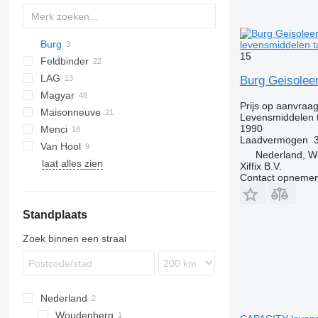
Burg
SAPL
KIS
levensmiddelen 
15
Feldbinder
LAG
EUT
Burg Geisolee
Magyar
KIP
0-3
TGS
Prijs op aanvraa
Maisonneuve
TSA
S-series
Levensmiddelen 
1990
Menci
SR
Laadvermogen
Van Hool
SA
SCT
TS
Nederland, 
laat alles zien
SL
NS
Xiffix B.V.
Contact opnemen
Standplaats
Zoek binnen een straal
Nederland
Woudenberg