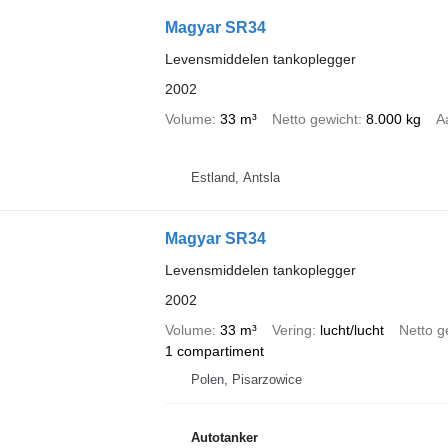
Magyar SR34
Levensmiddelen tankoplegger
2002
Volume
33 m³
Netto gewicht
8.000 kg
A
Estland, Antsla
Magyar SR34
Levensmiddelen tankoplegger
2002
Volume
33 m³
Vering
lucht/lucht
Netto g
1 compartiment
Polen, Pisarzowice
Autotanker