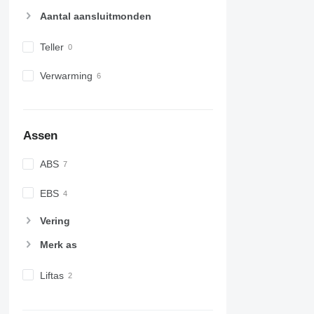
Aantal aansluitmonden
Teller
Verwarming
Assen
ABS
EBS
Vering
Merk as
Liftas