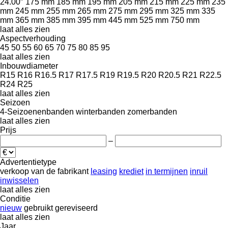
24.00″
175 mm
185 mm
195 mm
205 mm
215 mm
225 mm
235
mm
245 mm
255 mm
265 mm
275 mm
295 mm
325 mm
335
mm
365 mm
385 mm
395 mm
445 mm
525 mm
750 mm
laat alles zien
Aspectverhouding
45
50
55
60
65
70
75
80
85
95
laat alles zien
Inbouwdiameter
R15
R16
R16.5
R17
R17.5
R19
R19.5
R20
R20.5
R21
R22.5
R24
R25
laat alles zien
Seizoen
4-Seizoenenbanden
winterbanden
zomerbanden
laat alles zien
Prijs
–
Advertentietype
verkoop
van de fabrikant
leasing
krediet
in termijnen
inruil
inwisselen
laat alles zien
Conditie
nieuw
gebruikt
gereviseerd
laat alles zien
Jaar