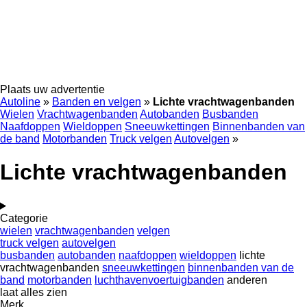
Plaats uw advertentie
Autoline
»
Banden en velgen
»
Lichte vrachtwagenbanden
Wielen
Vrachtwagenbanden
Autobanden
Busbanden
Naafdoppen
Wieldoppen
Sneeuwkettingen
Binnenbanden van
de band
Motorbanden
Truck velgen
Autovelgen
»
Lichte vrachtwagenbanden
Categorie
wielen
vrachtwagenbanden
velgen
truck velgen
autovelgen
busbanden
autobanden
naafdoppen
wieldoppen
lichte
vrachtwagenbanden
sneeuwkettingen
binnenbanden van de
band
motorbanden
luchthavenvoertuigbanden
anderen
laat alles zien
Merk