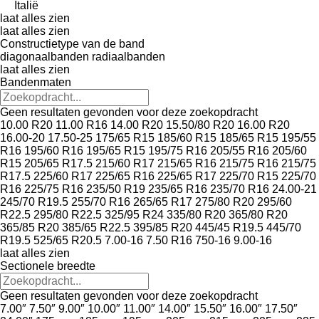
Italië
laat alles zien
laat alles zien
Constructietype van de band
diagonaalbanden
radiaalbanden
laat alles zien
Bandenmaten
Geen resultaten gevonden voor deze zoekopdracht
10.00 R20
11.00 R16
14.00 R20
15.50/80 R20
16.00 R20
16.00-20
17.50-25
175/65 R15
185/60 R15
185/65 R15
195/55
R16
195/60 R16
195/65 R15
195/75 R16
205/55 R16
205/60
R15
205/65 R17.5
215/60 R17
215/65 R16
215/75 R16
215/75
R17.5
225/60 R17
225/65 R16
225/65 R17
225/70 R15
225/70
R16
225/75 R16
235/50 R19
235/65 R16
235/70 R16
24.00-21
245/70 R19.5
255/70 R16
265/65 R17
275/80 R20
295/60
R22.5
295/80 R22.5
325/95 R24
335/80 R20
365/80 R20
365/85 R20
385/65 R22.5
395/85 R20
445/45 R19.5
445/70
R19.5
525/65 R20.5
7.00-16
7.50 R16
750-16
9.00-16
laat alles zien
Sectionele breedte
Geen resultaten gevonden voor deze zoekopdracht
7.00″
7.50″
9.00″
10.00″
11.00″
14.00″
15.50″
16.00″
17.50″