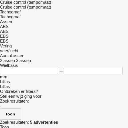
Cruise control (tempomaat)
Cruise control (tempomaat)
Tachograaf
Tachograaf
Assen
ABS
ABS
EBS
EBS
Vering
veer/lucht
Aantal assen
2 assen
3 assen
Wielbasis
–
mm
Liftas
Liftas
Ontbreken er filters?
Stel een wijziging voor
Zoekresultaten:
-
toon
Zoekresultaten:
5 advertenties
Toon