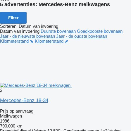
5 advertenties:
Mercedes-Benz melkwagens
Filter
Sorteren
:
Datum van invoering
Datum van invoering
Duurste bovenaan
Goedkoopste bovenaan
Jaar - de nieuwste bovenaan
Jaar - de oudste bovenaan
Kilometerstand ⬊
Kilometerstand ⬈
2
Mercedes-Benz 18-34
Prijs op aanvraag
Melkwagen
1996
790.000 km
Brandstof
diesel
Volume
12.500 l
Configuratie assen
4x2
Vering