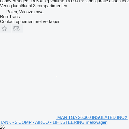
Laadvermogen
14.500 kg
Volume
16.000 m³
Configuratie assen
6x2
Vering
lucht/lucht
3 compartimenten
Polen, Włoszczowa
Rob-Trans
Contact opnemen met verkoper
MAN TGA 26.360 INSULATED INOX
TANK - 2 COMP - AIRCO - LIFT/STEERING melkwagen
26