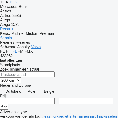
TGA
TGS
Mercedes-Benz
Actros
Actros 2536
Atego
Atego 1529
Renault
Kerax
Midliner
Midlum
Premium
Scania
P-series
R-series
Schwarte Jansky
Volvo
FE
FH
FL
FM
FMX
433362
laat alles zien
Standplaats
Zoek binnen een straal
Nederland
Europa
Duitsland
Polen
België
Prijs
–
Advertentietype
verkoop
van de fabrikant
leasing
krediet
in termijnen
inruil
inwisselen