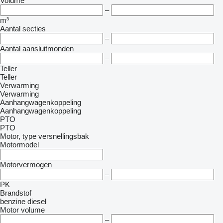
Volume
–
m³
Aantal secties
–
Aantal aansluitmonden
–
Teller
Teller
Verwarming
Verwarming
Aanhangwagenkoppeling
Aanhangwagenkoppeling
PTO
PTO
Motor, type versnellingsbak
Motormodel
Motorvermogen
–
PK
Brandstof
benzine
diesel
Motor volume
–