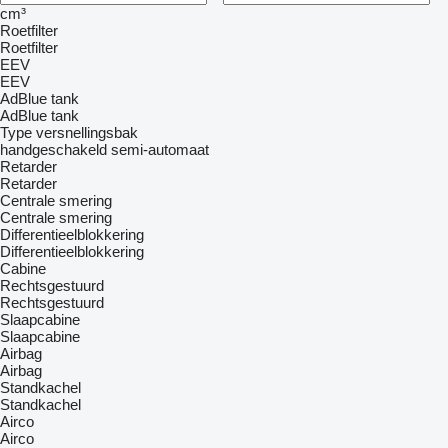
cm³
Roetfilter
Roetfilter
EEV
EEV
AdBlue tank
AdBlue tank
Type versnellingsbak
handgeschakeld
semi-automaat
Retarder
Retarder
Centrale smering
Centrale smering
Differentieelblokkering
Differentieelblokkering
Cabine
Rechtsgestuurd
Rechtsgestuurd
Slaapcabine
Slaapcabine
Airbag
Airbag
Standkachel
Standkachel
Airco
Airco