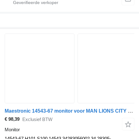
Maestronic 14543-67 monitor voor MAN LIONS CITY (01.04-) bus
€ 98,39
Exclusief BTW
Monitor
14543-67 H101 S100 14543 34283056002 34.28305-