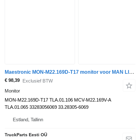
Maestronic MON-M22.169D-T17 monitor voor MAN LIONS CITY (01.04-) bus
€ 98,39
Exclusief BTW
Monitor
MON-M22.169D-T17 TLA.01.106 MCV-M22.169V-A
TLA.01.065 33283056069 33.28305-6069
Estland, Tallinn
TruckParts Eesti OÜ