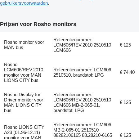
gebruikersvoorwaarden
.
Prijzen voor Rosho monitors
Referentienummer:
Rosho monitor voor
LCM606/REV.2010 2510510
€ 125
MAN bus
LCM606
Rosho
LCM606/REV.2010
Referentienummer: LCM606
€ 74,40
monitor voor MAN
2510510, brandstof: LPG
LIONS CITY bus
Rosho Display for
Referentienummer:
Driver monitor voor
LCM606/REV.2010 2510510
€ 125
MAN LIONS CITY
LCM606 MB-2-065-01,
bus
brandstof: LPG
Referentienummer: LCM606
Rosho LIONS CITY
MB-2-065-01 2510510
A23 (01.96-12.11)
88282106165 88.28210-6165
€ 125
monitor voor MAN