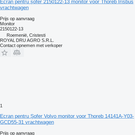
Ecran pentru șofer 2150122-13 monitor voor Thoreb Irisbus
vrachtwagen
Prijs op aanvraag
Monitor
2150122-13
Roemenië, Cristesti
ROYAL DRU AGRO S.R.L.
Contact opnemen met verkoper
1
Ecran pentru Șofer Volvo monitor voor Thoreb 14141A-Y03-
GCD55-31 vrachtwagen
Prijs op aanvraag