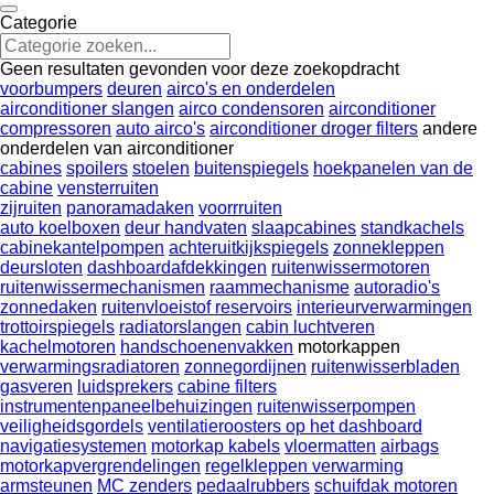
Categorie
Geen resultaten gevonden voor deze zoekopdracht
voorbumpers
deuren
airco's en onderdelen
airconditioner slangen
airco condensoren
airconditioner
compressoren
auto airco's
airconditioner droger filters
andere
onderdelen van airconditioner
cabines
spoilers
stoelen
buitenspiegels
hoekpanelen van de
cabine
vensterruiten
zijruiten
panoramadaken
voorrruiten
auto koelboxen
deur handvaten
slaapcabines
standkachels
cabinekantelpompen
achteruitkijkspiegels
zonnekleppen
deursloten
dashboardafdekkingen
ruitenwissermotoren
ruitenwissermechanismen
raammechanisme
autoradio's
zonnedaken
ruitenvloeistof reservoirs
interieurverwarmingen
trottoirspiegels
radiatorslangen
cabin luchtveren
kachelmotoren
handschoenenvakken
motorkappen
verwarmingsradiatoren
zonnegordijnen
ruitenwisserbladen
gasveren
luidsprekers
cabine filters
instrumentenpaneelbehuizingen
ruitenwisserpompen
veiligheidsgordels
ventilatieroosters op het dashboard
navigatiesystemen
motorkap kabels
vloermatten
airbags
motorkapvergrendelingen
regelkleppen verwarming
armsteunen
MC zenders
pedaalrubbers
schuifdak motoren