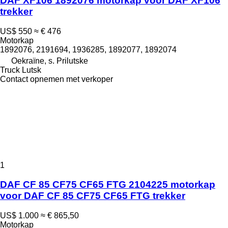
DAF XF106 1892076 motorkap voor DAF XF106
trekker
US$ 550
≈ € 476
Motorkap
1892076, 2191694, 1936285, 1892077, 1892074
Oekraïne, s. Prilutske
Truck Lutsk
Contact opnemen met verkoper
1
DAF CF 85 CF75 CF65 FTG 2104225 motorkap
voor DAF CF 85 CF75 CF65 FTG trekker
US$ 1.000
≈ € 865,50
Motorkap