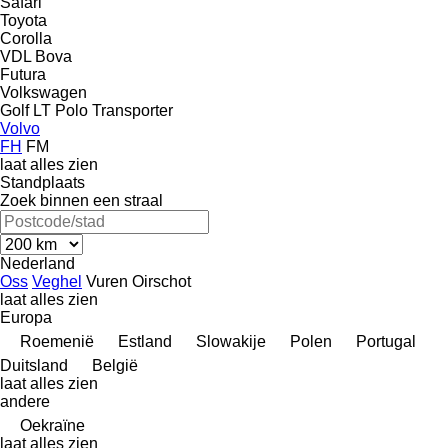
Safari
Toyota
Corolla
VDL Bova
Futura
Volkswagen
Golf
LT
Polo
Transporter
Volvo
FH
FM
laat alles zien
Standplaats
Zoek binnen een straal
Nederland
Oss
Veghel
Vuren
Oirschot
laat alles zien
Europa
Roemenië
Estland
Slowakije
Polen
Portugal
Duitsland
België
laat alles zien
andere
Oekraïne
laat alles zien