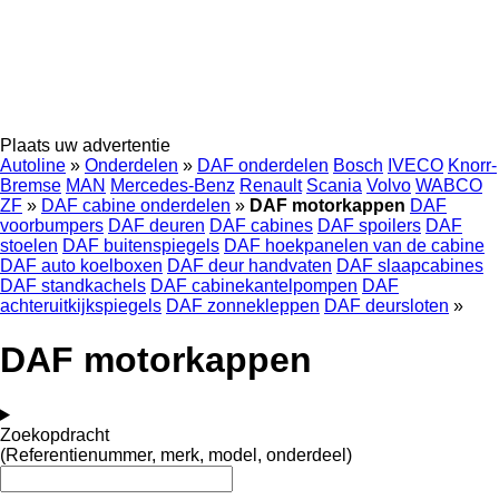
Plaats uw advertentie
Autoline
»
Onderdelen
»
DAF onderdelen
Bosch
IVECO
Knorr-
Bremse
MAN
Mercedes-Benz
Renault
Scania
Volvo
WABCO
ZF
»
DAF cabine onderdelen
»
DAF motorkappen
DAF
voorbumpers
DAF deuren
DAF cabines
DAF spoilers
DAF
stoelen
DAF buitenspiegels
DAF hoekpanelen van de cabine
DAF auto koelboxen
DAF deur handvaten
DAF slaapcabines
DAF standkachels
DAF cabinekantelpompen
DAF
achteruitkijkspiegels
DAF zonnekleppen
DAF deursloten
»
DAF motorkappen
Zoekopdracht
(Referentienummer, merk, model, onderdeel)