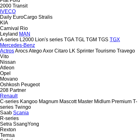
Fiat
Ford
2000
Transit
IVECO
Daily
EuroCargo
Stralis
KIA
Carnival
Rio
Leyland
MAN
A-series
L2000
Lion's series
TGA
TGL
TGM
TGS
TGX
Mercedes-Benz
Actros
Arocs
Atego
Axor
Citaro
LK
Sprinter
Tourismo
Travego
Vito
Nissan
Atleon
Opel
Movano
Oshkosh
Peugeot
208
Partner
Renault
C-series
Kangoo
Magnum
Mascott
Master
Midlum
Premium
T-
series
Twingo
Saab
Scania
R-series
Setra
SsangYong
Rexton
Temsa